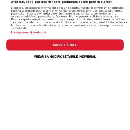
Atât noi, cât și partenerii noștri prelucrăm datele pentru a oferi:
Stocarea și/sau accesarea informațiilor de pe un dispozitiv. Măsurarea performanței reclamelor.
Dezvoltarea și îmbunătățirea serviciilor. Utilizarea profilurilor pentru selectarea conținutului
personalizat. Crearea profilurilor de conținut personalizat. Utilizarea profilurilor pentru
selectarea publicității personalizate. Crearea profilurilor pentru publicitate personalizată.
Măsurarea performanței conținutului. Înțelegerea publicului prin statistici sau combinații de
date din surse diferite. Utilizarea datelor limitate pentru a selecta conținutul. Utilizarea de date
limitate pentru a selecta publicitatea. Date precise de geolocație și identificarea prin scanarea
dispozitivului.
Listă parteneri (furnizori)
ACCEPT TOATE
VREAU SA MODIFIC SETARILE INDIVIDUAL
Daniel Pancu, scandal la conferință
Imaginil