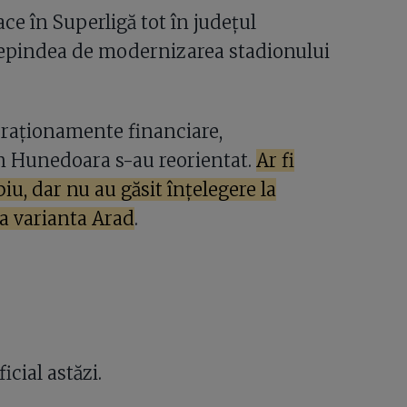
ace în Superligă tot în județul
depindea de modernizarea stadionului
 raționamente financiare,
in Hunedoara s-au reorientat.
Ar fi
iu, dar nu au găsit înțelegere la
 la varianta Arad
.
icial astăzi.