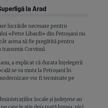
Superligă la Arad
care lucrările necesare pentru
ui «Petre Libardi» din Petroșani nu
cât arena să fie pregătită pentru
a transmis Corvinul.
u, a explicat că durata înțelegerii
ocală se va muta la Petroșani în
 modernizare vor fi terminate pe
ministrațiilor locale și județene au
pe care le știe deja toată lumea, nici