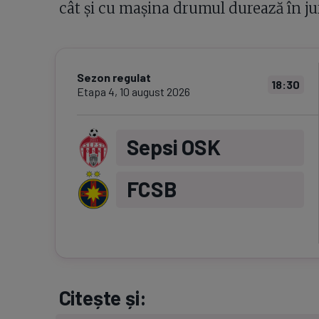
cât și cu mașina drumul durează în ju
Sezon regulat
18:30
Etapa
4
,
10 august 2026
Sepsi OSK
FCSB
Citește și: