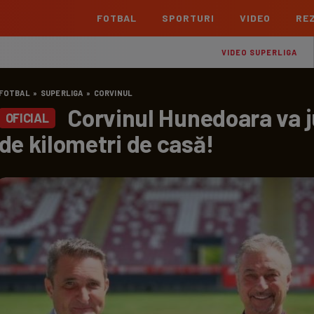
FOTBAL
SPORTURI
VIDEO
REZ
România
Interna
VIDEO SUPERLIGA
Superliga
Cham
FOTBAL
»
SUPERLIGA
»
CORVINUL
Echipe
Meciuri
Clasament
Echipe
Corvinul Hunedoara va j
OFICIAL
Liga 2
Euro
de kilometri de casă!
Echipe
Meciuri
Clasament
Echipe
Cupa României Betano
Con
Echipe
Meciuri
Echi
La L
TOATE ȘTIRILE
Echipe
Prem
Echipe
Bund
Echipe