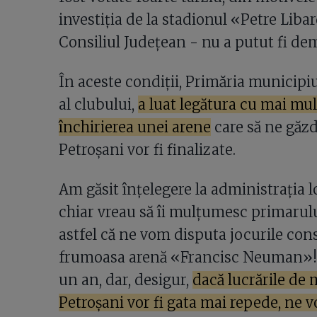
investiția de la stadionul «Petre Liba
Consiliul Județean - nu a putut fi dem
În aceste condiții, Primăria munici
al clubului,
a luat legătura cu mai mul
închirierea unei arene
care să ne găzd
Petroșani vor fi finalizate.
Am găsit înțelegere la administrația l
chiar vreau să îi mulțumesc primarul
astfel că ne vom disputa jocurile con
frumoasa arenă «Francisc Neuman»! 
un an, dar, desigur,
dacă lucrările de 
Petroșani vor fi gata mai repede, ne