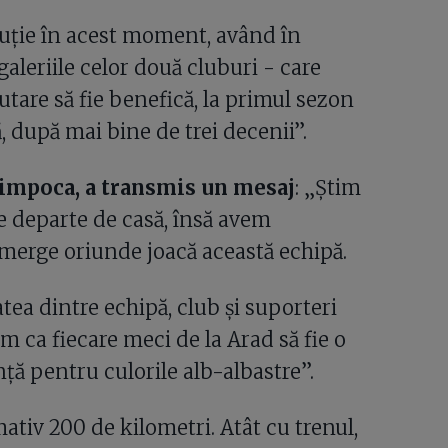
luție în acest moment, având în
 galeriile celor două cluburi - care
mutare să fie benefică, la primul sezon
ă, după mai bine de trei decenii”.
Cimpoca, a transmis un mesaj
: „Știm
ie departe de casă, însă avem
 merge oriunde joacă această echipă.
tea dintre echipă, club și suporteri
 ca fiecare meci de la Arad să fie o
ă pentru culorile alb-albastre”.
tiv 200 de kilometri. Atât cu trenul,