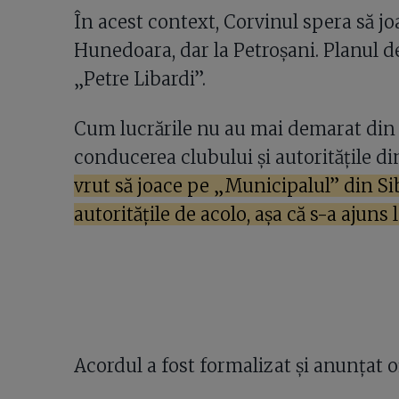
În acest context, Corvinul spera să jo
Hunedoara, dar la Petroșani. Planul 
„Petre Libardi”.
Cum lucrările nu au mai demarat din
conducerea clubului și autoritățile d
vrut să joace pe „Municipalul” din Sib
autoritățile de acolo, așa că s-a ajuns
Acordul a fost formalizat și anunțat of