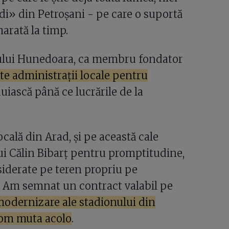
rdi» din Petroșani - pe care o suportă
arată la timp.
piului Hunedoara, ca membru fondator
te administrații locale pentru
uiască până ce lucrările de la
ocală din Arad, și pe această cale
ui Călin Bibarț pentru promptitudine,
siderate pe teren propriu pe
Am semnat un contract valabil pe
modernizare ale stadionului din
 vom muta acolo
.