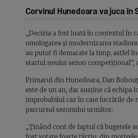
Corvinul Hunedoara va juca în 
„Decizia a fost luată în contextul în 
omologarea și modernizarea stadionul
au putut fi demarate la timp, astfel în
startul noului sezon competițional”, 
Primarul din Hunedoara, Dan Bobouțan
este de un an, dar susține că echipa l
improbabilul caz în care lucrările de
parcursul sezonului următor:
„Ținând cont de faptul că bugetele ad
fost votate foarte târziu, din motivele 