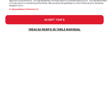
date din surse diferite. Utilizarea datelor limitate pentru a selecta conținutul. Utilizarea de date
limitate pentru a selecta publicitatea. Date precise de geolocație și identificarea prin scanarea
dispozitivului.
Listă parteneri (furnizori)
ACCEPT TOATE
TOP ȘTIRI
ȘTIRI SPORT
VREAU SA MODIFIC SETARILE INDIVIDUAL