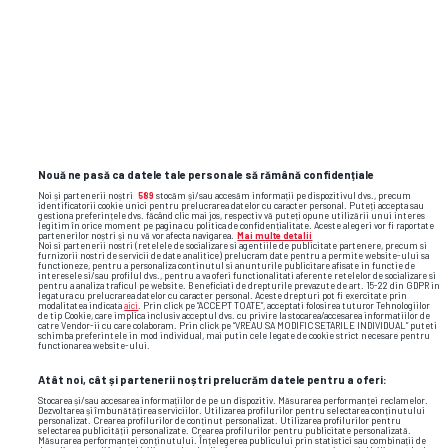
u cluj
corvinul hunedoara
andrej fabry
Nouă ne pasă ca datele tale personale să rămână confidențiale
Noi și partenerii noștri
589
stocăm și/sau accesăm informații pe dispozitivul dvs., precum
identificatorii cookie unici pentru prelucrarea datelor cu caracter personal. Puteți accepta sau
gestiona preferințele dvs. făcând clic mai jos, respectiv vă puteți opune utilizării unui interes
legitim în orice moment pe pagina cu politica de confidențialitate. Aceste alegeri vor fi raportate
partenerilor noștri și nu vă vor afecta navigarea.
Mai multe detalii
Noi si partenerii nostri (retelele de socializare si agentiile de publicitate partenere, precum si
furnizorii nostri de servicii de date analitice) prelucram date pentru a permite website-ului sa
functioneze, pentru a personaliza continutul si anunturile publicitare afisate in functie de
interesele si/sau profilul dvs., pentru a va oferi functionalitati aferente retelelor de socializare si
pentru a analiza traficul pe website. Beneficiati de drepturile prevazute de art. 15-22 din GDPR in
legatura cu prelucrarea datelor cu caracter personal. Aceste drepturi pot fi exercitate prin
modalitatea indicata
aici
. Prin click pe “ACCEPT TOATE”, acceptati folosirea tuturor Tehnologiilor
de tip Cookie, care implica inclusiv acceptul dvs. cu privire la stocarea/accesarea informatiilor de
catre Vendor-ii cu care colaboram. Prin click pe “VREAU SA MODIFIC SETARILE INDIVIDUAL” puteti
schimba preferintele in mod individual, mai putin cele legate de cookie strict necesare pentru
functionarea website-ului.
Atât noi, cât și partenerii noștri prelucrăm datele pentru a oferi:
Stocarea și/sau accesarea informațiilor de pe un dispozitiv. Măsurarea performanței reclamelor.
Dezvoltarea și îmbunătățirea serviciilor. Utilizarea profilurilor pentru selectarea conținutului
personalizat. Crearea profilurilor de conținut personalizat. Utilizarea profilurilor pentru
selectarea publicității personalizate. Crearea profilurilor pentru publicitate personalizată.
Măsurarea performanței conținutului. Înțelegerea publicului prin statistici sau combinații de