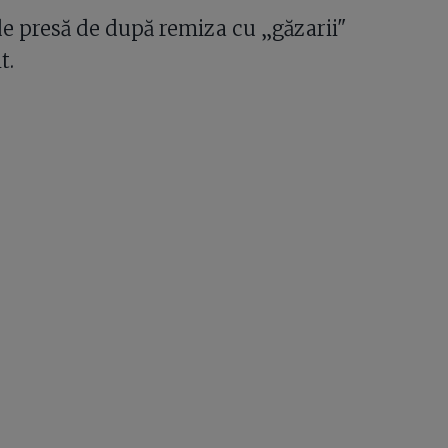
 de presă de după remiza cu „găzarii"
t.