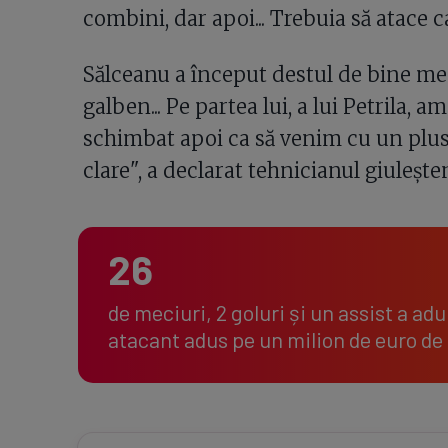
combini, dar apoi... Trebuia să atace c
Sălceanu a început destul de bine meci
galben... Pe partea lui, a lui Petrila, 
schimbat apoi ca să venim cu un plus
clare", a declarat tehnicianul giuleșten
26
de meciuri, 2 goluri și un assist a a
atacant adus pe un milion de euro de l