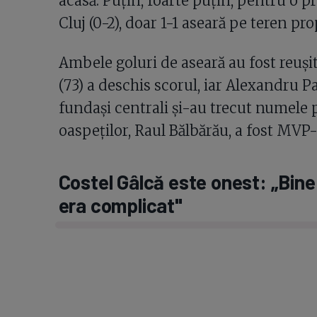
acasă. Puțin, foarte puțin, pentru o p
Cluj (0-2), doar 1-1 aseară pe teren pro
Ambele goluri de aseară au fost reușit
(73) a deschis scorul, iar Alexandru Pa
fundași centrali și-au trecut numele 
oaspeților, Raul Bălbărău, a fost MVP-u
Costel Gâlcă este onest: „Bine
era complicat"