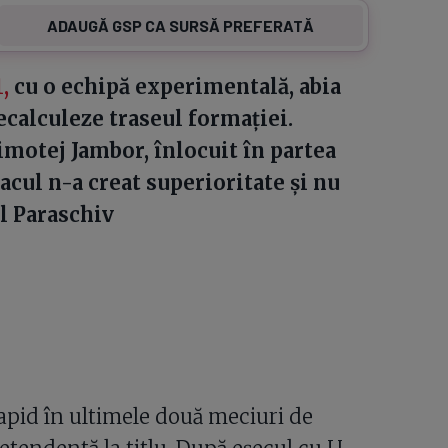
ADAUGĂ GSP CA SURSĂ PREFERATĂ
1,
cu o echipă experimentală, abia
ecalculeze traseul formației.
motej Jambor, înlocuit în partea
acul n-a creat superioritate și nu
el Paraschiv
apid în ultimele două meciuri de