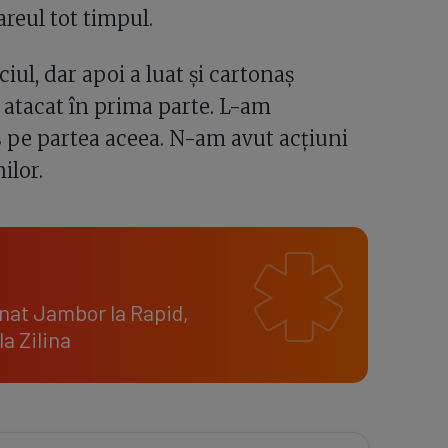
areul tot timpul.
ul, dar apoi a luat și cartonaș
am atacat în prima parte. L-am
 pe partea aceea. N-am avut acțiuni
ilor.
dunat Jambor la Rapid,
a Zilina