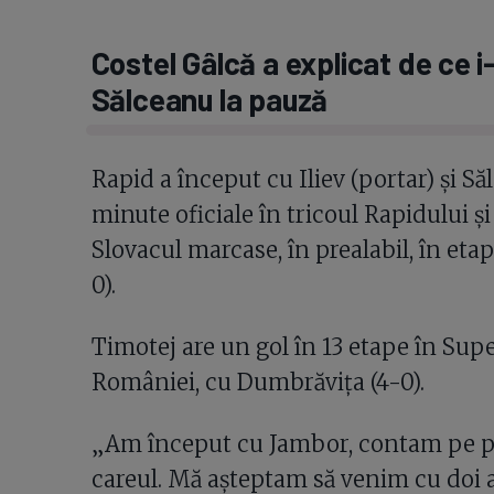
Costel Gâlcă a explicat de ce 
Sălceanu la pauză
Rapid a început cu Iliev (portar) și S
minute oficiale în tricoul Rapidului ș
Slovacul marcase, în prealabil, în et
0).
Timotej are un gol în 13 etape în Supe
României, cu Dumbrăvița (4-0).
„Am început cu Jambor, contam pe pre
careul. Mă așteptam să venim cu doi ata