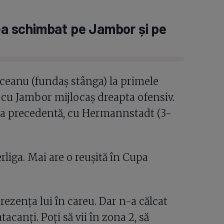
i-a schimbat pe Jambor și pe
ălceanu (fundaș stânga) la primele
i cu Jambor mijlocaș dreapta ofensiv.
apa precedentă, cu Hermannstadt (3-
rliga. Mai are o reușită în Cupa
zența lui în careu. Dar n-a călcat
canți. Poți să vii în zona 2, să