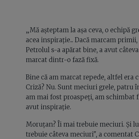
„Mă așteptam la așa ceva, o echipă gr
acea inspirație... Dacă marcam primii,
Petrolul s-a apărat bine, a avut câtev
marcat dintr-o fază fixă.
Bine că am marcat repede, altfel era 
Criză? Nu. Sunt meciuri grele, patru în
am mai fost proaspeți, am schimbat fo
avut inspirație.
Moruțan? Îi mai trebuie meciuri. Și lui,
trebuie câteva meciuri", a comentat C