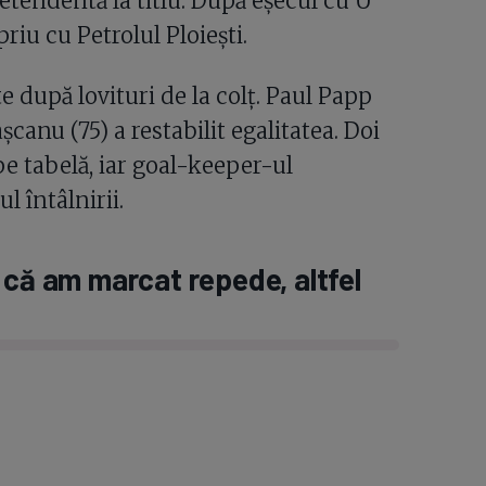
retendentă la titlu. După eșecul cu U
priu cu Petrolul Ploiești.
e după lovituri de la colț. Paul Papp
șcanu (75) a restabilit egalitatea. Doi
pe tabelă, iar goal-keeper-ul
l întâlnirii.
 că am marcat repede, altfel