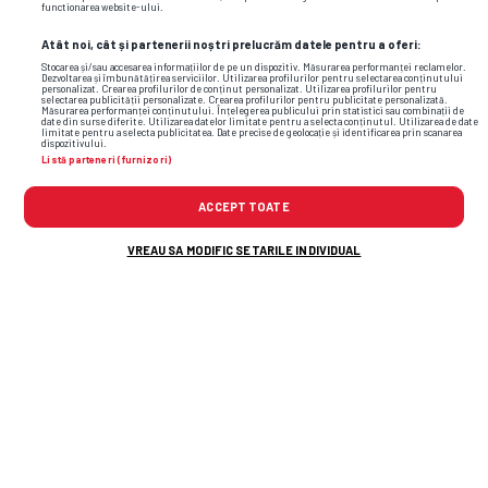
Alte știri din fotbal
functionarea website-ului.
Atât noi, cât și partenerii noștri prelucrăm datele pentru a oferi:
Stocarea și/sau accesarea informațiilor de pe un dispozitiv. Măsurarea performanței reclamelor.
Dezvoltarea și îmbunătățirea serviciilor. Utilizarea profilurilor pentru selectarea conținutului
personalizat. Crearea profilurilor de conținut personalizat. Utilizarea profilurilor pentru
selectarea publicității personalizate. Crearea profilurilor pentru publicitate personalizată.
Măsurarea performanței conținutului. Înțelegerea publicului prin statistici sau combinații de
date din surse diferite. Utilizarea datelor limitate pentru a selecta conținutul. Utilizarea de date
limitate pentru a selecta publicitatea. Date precise de geolocație și identificarea prin scanarea
dispozitivului.
Listă parteneri (furnizori)
ACCEPT TOATE
VREAU SA MODIFIC SETARILE INDIVIDUAL
Andrei Nicolescu anunță două transferuri la
Dinamo:
„S-ar
putea să avem mai multe
opțiuni cu Rapid”