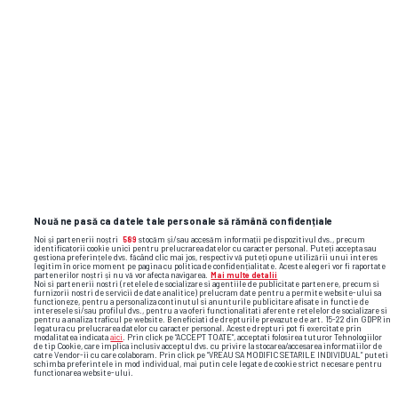
Nouă ne pasă ca datele tale personale să rămână confidențiale
Noi și partenerii noștri
589
stocăm și/sau accesăm informații pe dispozitivul dvs., precum
identificatorii cookie unici pentru prelucrarea datelor cu caracter personal. Puteți accepta sau
gestiona preferințele dvs. făcând clic mai jos, respectiv vă puteți opune utilizării unui interes
legitim în orice moment pe pagina cu politica de confidențialitate. Aceste alegeri vor fi raportate
partenerilor noștri și nu vă vor afecta navigarea.
Mai multe detalii
Noi si partenerii nostri (retelele de socializare si agentiile de publicitate partenere, precum si
furnizorii nostri de servicii de date analitice) prelucram date pentru a permite website-ului sa
functioneze, pentru a personaliza continutul si anunturile publicitare afisate in functie de
interesele si/sau profilul dvs., pentru a va oferi functionalitati aferente retelelor de socializare si
pentru a analiza traficul pe website. Beneficiati de drepturile prevazute de art. 15-22 din GDPR in
legatura cu prelucrarea datelor cu caracter personal. Aceste drepturi pot fi exercitate prin
modalitatea indicata
aici
. Prin click pe “ACCEPT TOATE”, acceptati folosirea tuturor Tehnologiilor
de tip Cookie, care implica inclusiv acceptul dvs. cu privire la stocarea/accesarea informatiilor de
catre Vendor-ii cu care colaboram. Prin click pe “VREAU SA MODIFIC SETARILE INDIVIDUAL” puteti
schimba preferintele in mod individual, mai putin cele legate de cookie strict necesare pentru
functionarea website-ului.