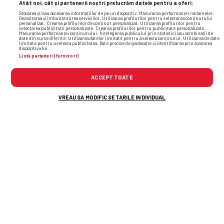
Atât noi, cât și partenerii noștri prelucrăm datele pentru a oferi:
Stocarea și/sau accesarea informațiilor de pe un dispozitiv. Măsurarea performanței reclamelor.
Dezvoltarea și îmbunătățirea serviciilor. Utilizarea profilurilor pentru selectarea conținutului
personalizat. Crearea profilurilor de conținut personalizat. Utilizarea profilurilor pentru
selectarea publicității personalizate. Crearea profilurilor pentru publicitate personalizată.
Măsurarea performanței conținutului. Înțelegerea publicului prin statistici sau combinații de
date din surse diferite. Utilizarea datelor limitate pentru a selecta conținutul. Utilizarea de date
limitate pentru a selecta publicitatea. Date precise de geolocație și identificarea prin scanarea
dispozitivului.
Listă parteneri (furnizori)
ACCEPT TOATE
VREAU SA MODIFIC SETARILE INDIVIDUAL