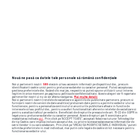
Nouă ne pasă ca datele tale personale să rămână confidențiale
Noi și partenerii noștri
589
stocăm și/sau accesăm informații pe dispozitivul dvs., precum
identificatorii cookie unici pentru prelucrarea datelor cu caracter personal. Puteți accepta sau
gestiona preferințele dvs. făcând clic mai jos, respectiv vă puteți opune utilizării unui interes
legitim în orice moment pe pagina cu politica de confidențialitate. Aceste alegeri vor fi raportate
partenerilor noștri și nu vă vor afecta navigarea.
Mai multe detalii
Noi si partenerii nostri (retelele de socializare si agentiile de publicitate partenere, precum si
furnizorii nostri de servicii de date analitice) prelucram date pentru a permite website-ului sa
functioneze, pentru a personaliza continutul si anunturile publicitare afisate in functie de
interesele si/sau profilul dvs., pentru a va oferi functionalitati aferente retelelor de socializare si
pentru a analiza traficul pe website. Beneficiati de drepturile prevazute de art. 15-22 din GDPR in
legatura cu prelucrarea datelor cu caracter personal. Aceste drepturi pot fi exercitate prin
modalitatea indicata
aici
. Prin click pe “ACCEPT TOATE”, acceptati folosirea tuturor Tehnologiilor
de tip Cookie, care implica inclusiv acceptul dvs. cu privire la stocarea/accesarea informatiilor de
catre Vendor-ii cu care colaboram. Prin click pe “VREAU SA MODIFIC SETARILE INDIVIDUAL” puteti
schimba preferintele in mod individual, mai putin cele legate de cookie strict necesare pentru
functionarea website-ului.