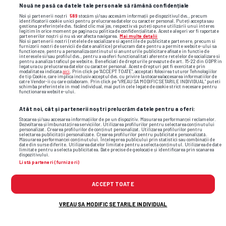
Nouă ne pasă ca datele tale personale să rămână confidențiale
Noi și partenerii noștri
589
stocăm și/sau accesăm informații pe dispozitivul dvs., precum
identificatorii cookie unici pentru prelucrarea datelor cu caracter personal. Puteți accepta sau
gestiona preferințele dvs. făcând clic mai jos, respectiv vă puteți opune utilizării unui interes
legitim în orice moment pe pagina cu politica de confidențialitate. Aceste alegeri vor fi raportate
partenerilor noștri și nu vă vor afecta navigarea.
Mai multe detalii
Noi si partenerii nostri (retelele de socializare si agentiile de publicitate partenere, precum si
furnizorii nostri de servicii de date analitice) prelucram date pentru a permite website-ului sa
functioneze, pentru a personaliza continutul si anunturile publicitare afisate in functie de
interesele si/sau profilul dvs., pentru a va oferi functionalitati aferente retelelor de socializare si
pentru a analiza traficul pe website. Beneficiati de drepturile prevazute de art. 15-22 din GDPR in
legatura cu prelucrarea datelor cu caracter personal. Aceste drepturi pot fi exercitate prin
modalitatea indicata
aici
. Prin click pe “ACCEPT TOATE”, acceptati folosirea tuturor Tehnologiilor
de tip Cookie, care implica inclusiv acceptul dvs. cu privire la stocarea/accesarea informatiilor de
catre Vendor-ii cu care colaboram. Prin click pe “VREAU SA MODIFIC SETARILE INDIVIDUAL” puteti
schimba preferintele in mod individual, mai putin cele legate de cookie strict necesare pentru
functionarea website-ului.
TOP ȘTIRI
ȘTIRI SPORT
Atât noi, cât și partenerii noștri prelucrăm datele pentru a oferi:
Stocarea și/sau accesarea informațiilor de pe un dispozitiv. Măsurarea performanței reclamelor.
Dezvoltarea și îmbunătățirea serviciilor. Utilizarea profilurilor pentru selectarea conținutului
personalizat. Crearea profilurilor de conținut personalizat. Utilizarea profilurilor pentru
selectarea publicității personalizate. Crearea profilurilor pentru publicitate personalizată.
Măsurarea performanței conținutului. Înțelegerea publicului prin statistici sau combinații de
date din surse diferite. Utilizarea datelor limitate pentru a selecta conținutul. Utilizarea de date
limitate pentru a selecta publicitatea. Date precise de geolocație și identificarea prin scanarea
dispozitivului.
Listă parteneri (furnizori)
ACCEPT TOATE
VREAU SA MODIFIC SETARILE INDIVIDUAL