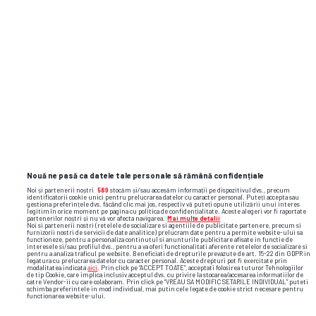
Nouă ne pasă ca datele tale personale să rămână confidențiale
Noi și partenerii noștri
589
stocăm și/sau accesăm informații pe dispozitivul dvs., precum
identificatorii cookie unici pentru prelucrarea datelor cu caracter personal. Puteți accepta sau
gestiona preferințele dvs. făcând clic mai jos, respectiv vă puteți opune utilizării unui interes
legitim în orice moment pe pagina cu politica de confidențialitate. Aceste alegeri vor fi raportate
partenerilor noștri și nu vă vor afecta navigarea.
Mai multe detalii
Noi si partenerii nostri (retelele de socializare si agentiile de publicitate partenere, precum si
furnizorii nostri de servicii de date analitice) prelucram date pentru a permite website-ului sa
functioneze, pentru a personaliza continutul si anunturile publicitare afisate in functie de
interesele si/sau profilul dvs., pentru a va oferi functionalitati aferente retelelor de socializare si
pentru a analiza traficul pe website. Beneficiati de drepturile prevazute de art. 15-22 din GDPR in
legatura cu prelucrarea datelor cu caracter personal. Aceste drepturi pot fi exercitate prin
modalitatea indicata
aici
. Prin click pe “ACCEPT TOATE”, acceptati folosirea tuturor Tehnologiilor
de tip Cookie, care implica inclusiv acceptul dvs. cu privire la stocarea/accesarea informatiilor de
catre Vendor-ii cu care colaboram. Prin click pe “VREAU SA MODIFIC SETARILE INDIVIDUAL” puteti
schimba preferintele in mod individual, mai putin cele legate de cookie strict necesare pentru
functionarea website-ului.