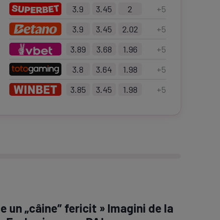
3.9
3.45
2
+
5
3.9
3.45
2.02
+
5
3.89
3.68
1.96
+
5
3.8
3.64
1.98
+
5
3.85
3.45
1.98
+
5
 e un „câine” fericit » Imagini de la