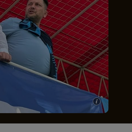
e A
Meciuri
Clasament