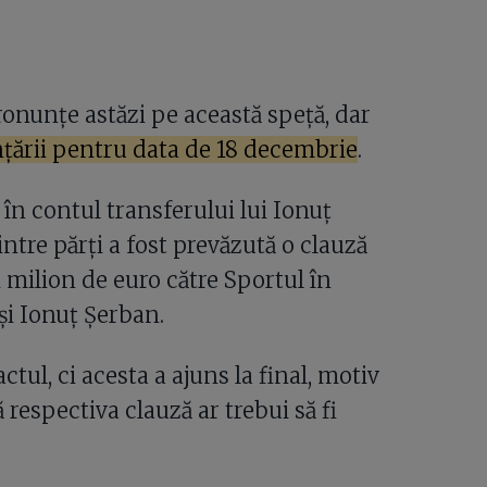
onunțe astăzi pe această speță, dar
țării pentru data de 18 decembrie
.
 în contul transferului lui Ionuț
intre părți a fost prevăzută o clauză
milion de euro către Sportul în
i Ionuț Șerban.
actul, ci acesta a ajuns la final, motiv
respectiva clauză ar trebui să fi