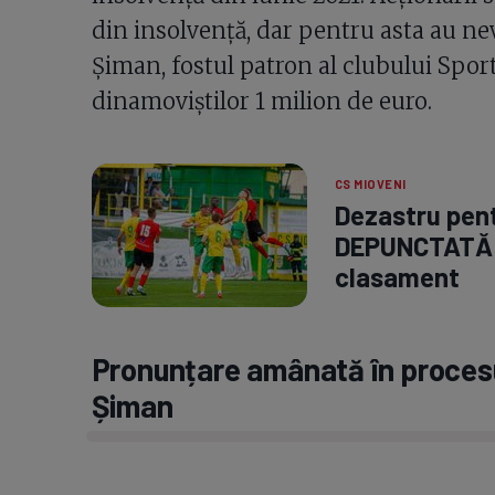
din insolvență, dar pentru asta au nevo
Șiman, fostul patron al clubului Sport
dinamoviștilor 1 milion de euro.
CS MIOVENI
Dezastru pent
DEPUNCTATĂ de
clasament
Pronunțare amânată în procesul
Șiman