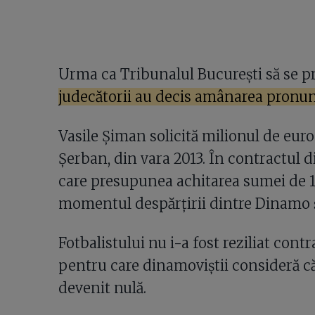
Urma ca Tribunalul București să se pr
judecătorii au decis amânarea pronun
Vasile Șiman solicită milionul de euro
Șerban, din vara 2013. În contractul d
care presupunea achitarea sumei de 1 
momentul despărțirii dintre Dinamo ș
Fotbalistului nu i-a fost reziliat contr
pentru care dinamoviștii consideră că 
devenit nulă.