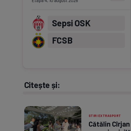
Etapa
4
,
10 august 2026
Sepsi OSK
FCSB
Citește și:
STIRI EXTRASPORT
Cătălin Cîrjan