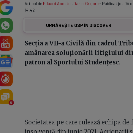
Articol de
Eduard Apostol
,
Daniel Grigore
- Publicat joi, 05 
14:42
URMĂREȘTE GSP ÎN DISCOVER
Secția a VII-a Civilă din cadrul Tri
amânarea soluționării litigiului d
patron al Sportului Studențesc.
5
Societatea pe care rulează echipa de 
insolvență din iunie 2021. Acționarii 