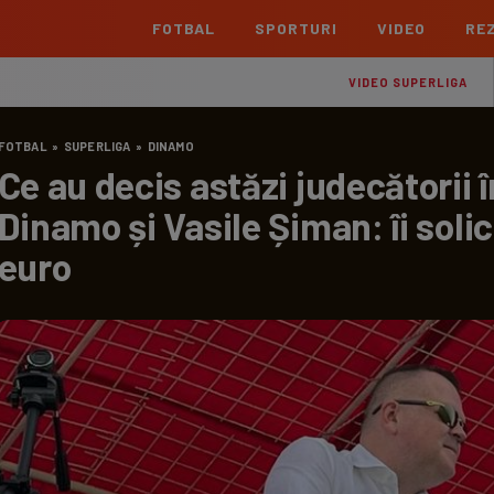
FOTBAL
SPORTURI
VIDEO
REZ
România
Interna
VIDEO SUPERLIGA
Superliga
Cham
FOTBAL
»
SUPERLIGA
»
DINAMO
Echipe
Meciuri
Clasament
Echipe
Ce au decis astăzi judecătorii 
Liga 2
Euro
Dinamo și Vasile Șiman: îi solic
Echipe
Meciuri
Clasament
Echipe
euro
Cupa României Betano
Con
Echipe
Meciuri
Echi
La L
TOATE ȘTIRILE
Echipe
Prem
Echipe
Bund
Echipe