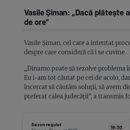
Vasile Șiman: „Dacă plătește 
de ore”
Vasile Șiman, cel care a intentat pro
despre care consideră că i se cuvine.
„Dinamo poate să rezolve problema în
Eu i-am tot căutat pe cei de acolo, da
încercat să căutăm soluții, să avem di
preferat calea judecății”, a transmis f
Sezon regulat
18:30