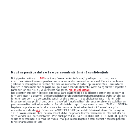
Nouă ne pasă ca datele tale personale să rămână confidențiale
Noi și partenerii noștri
589
stocăm și/sau accesăm informații pe dispozitivul dvs., precum
identificatorii cookie unici pentru prelucrarea datelor cu caracter personal. Puteți accepta sau
gestiona preferințele dvs. făcând clic mai jos, respectiv vă puteți opune utilizării unui interes
legitim în orice moment pe pagina cu politica de confidențialitate. Aceste alegeri vor fi raportate
partenerilor noștri și nu vă vor afecta navigarea.
Mai multe detalii
Noi si partenerii nostri (retelele de socializare si agentiile de publicitate partenere, precum si
furnizorii nostri de servicii de date analitice) prelucram date pentru a permite website-ului sa
functioneze, pentru a personaliza continutul si anunturile publicitare afisate in functie de
interesele si/sau profilul dvs., pentru a va oferi functionalitati aferente retelelor de socializare si
pentru a analiza traficul pe website. Beneficiati de drepturile prevazute de art. 15-22 din GDPR in
legatura cu prelucrarea datelor cu caracter personal. Aceste drepturi pot fi exercitate prin
modalitatea indicata
aici
. Prin click pe “ACCEPT TOATE”, acceptati folosirea tuturor Tehnologiilor
de tip Cookie, care implica inclusiv acceptul dvs. cu privire la stocarea/accesarea informatiilor de
catre Vendor-ii cu care colaboram. Prin click pe “VREAU SA MODIFIC SETARILE INDIVIDUAL” puteti
schimba preferintele in mod individual, mai putin cele legate de cookie strict necesare pentru
functionarea website-ului.