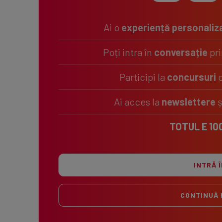
Ai o
experiență personaliz
Poți intra în
conversație
pri
Participi la
concursuri
c
Ai acces la
newslettere
ș
TOTUL E 10
INTRĂ 
CONTINUĂ 