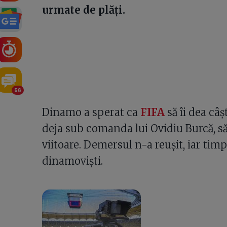
urmate de plăți.
56
Dinamo a sperat ca
FIFA
să îi dea câșt
deja sub comanda lui Ovidiu Burcă, 
viitoare. Demersul n-a reușit, iar timp
dinamoviști.