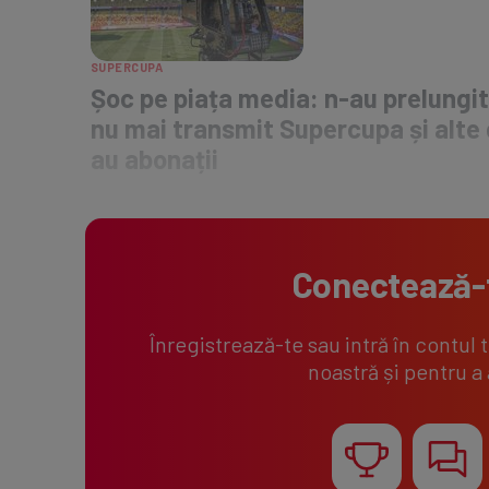
SUPERCUPA
Șoc pe piața media: n-au prelungit
nu mai transmit Supercupa și alte 
au abonații
Conectează-
Înregistrează-te sau intră în contul 
noastră și pentru a