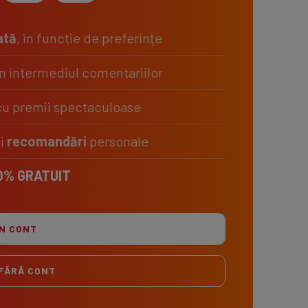
ată
, în funcție de preferințe
n intermediul comentariilor
u premii spectaculoase
i
recomandări
personale
0% GRATUIT
ÎN CONT
FĂRĂ CONT