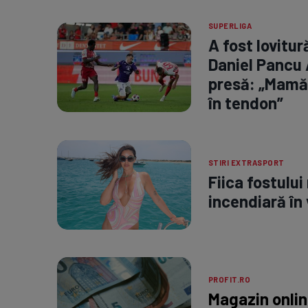
SUPERLIGA
A fost lovitu
Daniel Pancu 
presă: „Mamă,
în tendon”
STIRI EXTRASPORT
Fiica fostului
incendiară în 
PROFIT.RO
Magazin onli