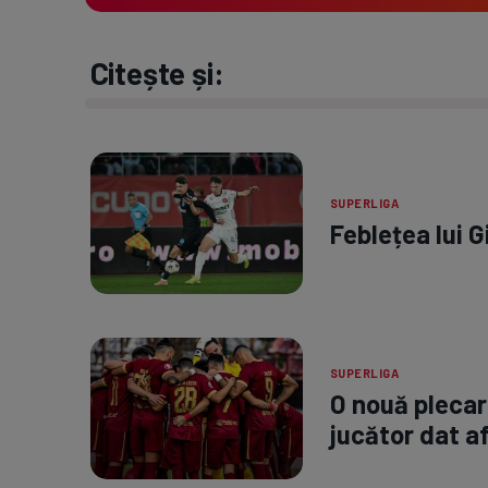
Citește și:
SUPERLIGA
Feblețea lui G
SUPERLIGA
O nouă plecare
jucător dat a