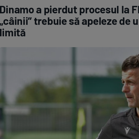
Dinamo a pierdut procesul la FI
Seri
Echipe
„câinii” trebuie să apeleze de 
limită
Program TV