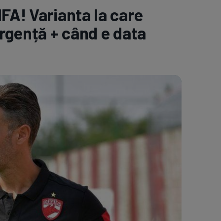
FA! Varianta la care
e A
Meciuri
Clasament
urgență + când e data