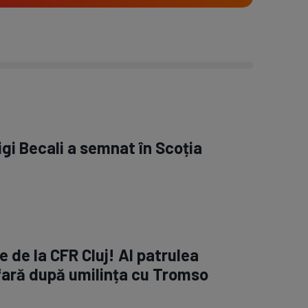
igi Becali a semnat în Scoția
 de la CFR Cluj! Al patrulea
fară după umilința cu Tromso