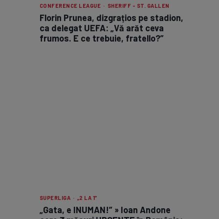
CONFERENCE LEAGUE · SHERIFF - ST. GALLEN
Florin Prunea, dizgrațios pe stadion,
ca delegat UEFA: „Vă arăt ceva
frumos. E ce trebuie, fratello?”
SUPERLIGA · „2 LA 1”
„Gata, e INUMAN!” » Ioan Andone