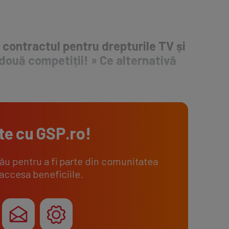
 contractul pentru drepturile TV și
două competiții! » Ce alternativă
te cu
GSP.ro
!
tău pentru a fi parte din comunitatea
 accesa beneficiile.