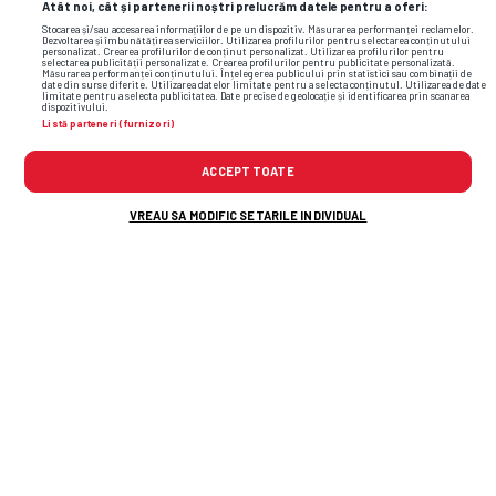
și faze video din sport
Atât noi, cât și partenerii noștri prelucrăm datele pentru a oferi:
Stocarea și/sau accesarea informațiilor de pe un dispozitiv. Măsurarea performanței reclamelor.
Dezvoltarea și îmbunătățirea serviciilor. Utilizarea profilurilor pentru selectarea conținutului
personalizat. Crearea profilurilor de conținut personalizat. Utilizarea profilurilor pentru
selectarea publicității personalizate. Crearea profilurilor pentru publicitate personalizată.
Măsurarea performanței conținutului. Înțelegerea publicului prin statistici sau combinații de
date din surse diferite. Utilizarea datelor limitate pentru a selecta conținutul. Utilizarea de date
limitate pentru a selecta publicitatea. Date precise de geolocație și identificarea prin scanarea
dispozitivului.
Listă parteneri (furnizori)
ACCEPT TOATE
VREAU SA MODIFIC SETARILE INDIVIDUAL