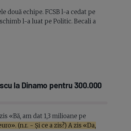
cele două echipe. FCSB l-a cedat pe
schimb l-a luat pe Politic. Becali a
nescu la Dinamo pentru 300.000
zis «Bă, am dat 1,3 milioane pe
o». (n.r. - Și ce a zis?) A zis «Da,