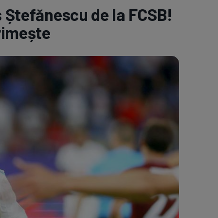
us Ștefănescu de la FCSB!
e A
Meciuri
Clasament
primește