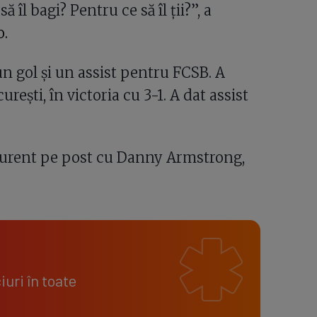
 îl bagi? Pentru ce să îl ții?”, a
o.
un gol și un assist pentru FCSB. A
rești, în victoria cu 3-1. A dat assist
curent pe post cu Danny Armstrong,
uri în toate