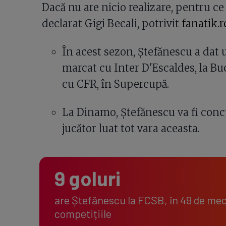
Dacă nu are nicio realizare, pentru ce să
declarat Gigi Becali, potrivit
fanatik.r
În acest sezon, Ștefănescu a dat 
marcat cu Inter D'Escaldes, la Bucu
cu CFR, în Supercupă.
La Dinamo, Ștefănescu va fi con
jucător luat tot vara aceasta.
9 goluri
are Ștefănescu la FCSB, în 49 de meci
competițiile