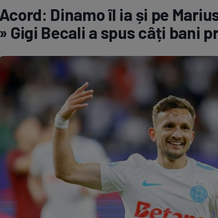
Acord: Dinamo îl ia și pe Mari
Seri
Echipe
» Gigi Becali a spus câți bani 
Program TV