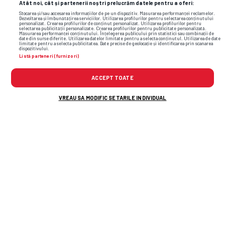
Atât noi, cât și partenerii noștri prelucrăm datele pentru a oferi:
Stocarea și/sau accesarea informațiilor de pe un dispozitiv. Măsurarea performanței reclamelor.
Dezvoltarea și îmbunătățirea serviciilor. Utilizarea profilurilor pentru selectarea conținutului
personalizat. Crearea profilurilor de conținut personalizat. Utilizarea profilurilor pentru
selectarea publicității personalizate. Crearea profilurilor pentru publicitate personalizată.
Măsurarea performanței conținutului. Înțelegerea publicului prin statistici sau combinații de
date din surse diferite. Utilizarea datelor limitate pentru a selecta conținutul. Utilizarea de date
limitate pentru a selecta publicitatea. Date precise de geolocație și identificarea prin scanarea
dorinel munteanu
fcsb
hermannstadt
dispozitivului.
Listă parteneri (furnizori)
ACCEPT TOATE
VREAU SA MODIFIC SETARILE INDIVIDUAL