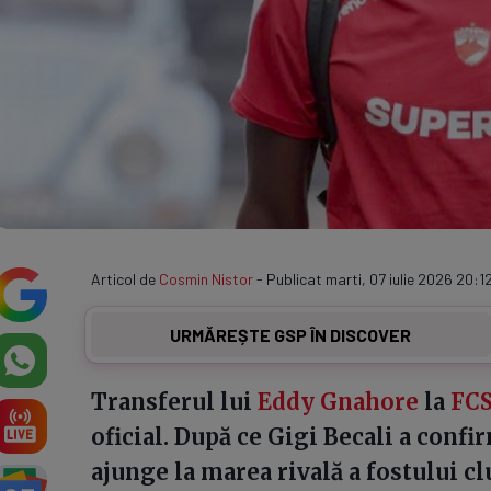
Articol de
Cosmin Nistor
- Publicat marti, 07 iulie 2026 20:12
URMĂREȘTE GSP ÎN DISCOVER
Transferul lui
Eddy Gnahore
la
FC
oficial. După ce Gigi Becali a confi
ajunge la marea rivală a fostului clu