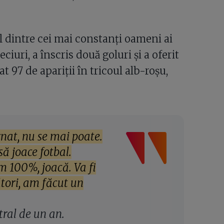
l dintre cei mai constanți oameni ai
ciuri, a înscris două goluri și a oferit
t 97 de apariții în tricoul alb-roșu,
rnat, nu se mai poate.
să joace fotbal.
tim 100%, joacă. Va fi
ători, am făcut un
ral de un an.