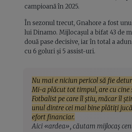
campioană în 2025.
În sezonul trecut, Gnahore a fost unu
lui Dinamo. Mijlocașul a bifat 43 de me
două pase decisive, iar în total a aduna
cu 6 goluri și 5 assist-uri.
Nu mai e niciun pericol să fie detu
Mi-a plăcut tot timpul, are cu cine 
Fotbalist pe care îl știu, măcar îl ș
unul dintre cei mai bine plătiți juc
efort financiar.
Aici «ardea», căutam mijlocaș cent