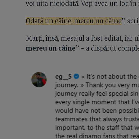
voi uita niciodată. Veți avea un loc î
Odată un câine, mereu un câine
”, sc
Marți, însă, mesajul a fost editat, iar 
mereu un câine
” - a dispărut comple