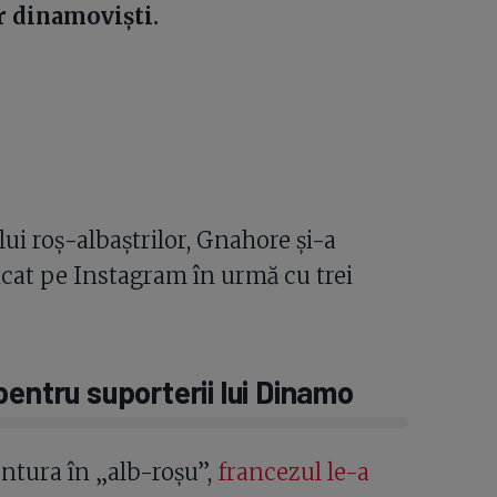
or dinamoviști.
lui roș-albaștrilor, Gnahore și-a
icat pe Instagram în urmă cu trei
pentru suporterii lui Dinamo
ntura în „alb-roșu”,
francezul le-a