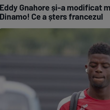
Eddy Gnahore și-a modificat m
Seri
Echipe
Dinamo! Ce a șters francezul
Program TV