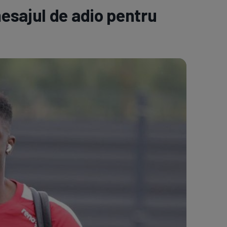
esajul de adio pentru
e A
Meciuri
Clasament