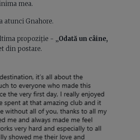
n inima mea.
ria atunci Gnahore.
ultima propoziție - „
Odată un câine,
t din postare.