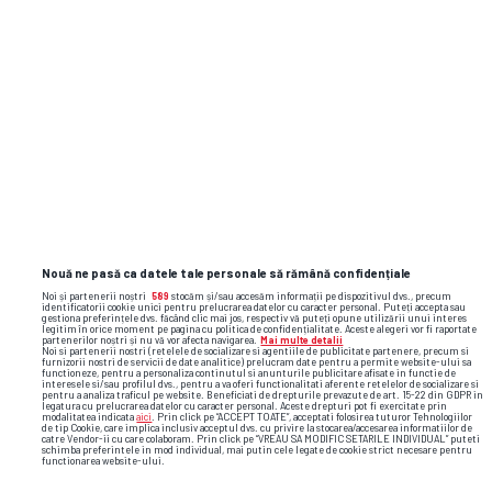
finala
universitatea craiova
emil boc
u cluj
cupa
romaniei
csu craiova stiri de ultima ora
Nouă ne pasă ca datele tale personale să rămână confidențiale
Noi și partenerii noștri
589
stocăm și/sau accesăm informații pe dispozitivul dvs., precum
identificatorii cookie unici pentru prelucrarea datelor cu caracter personal. Puteți accepta sau
gestiona preferințele dvs. făcând clic mai jos, respectiv vă puteți opune utilizării unui interes
legitim în orice moment pe pagina cu politica de confidențialitate. Aceste alegeri vor fi raportate
partenerilor noștri și nu vă vor afecta navigarea.
Mai multe detalii
Noi si partenerii nostri (retelele de socializare si agentiile de publicitate partenere, precum si
furnizorii nostri de servicii de date analitice) prelucram date pentru a permite website-ului sa
functioneze, pentru a personaliza continutul si anunturile publicitare afisate in functie de
interesele si/sau profilul dvs., pentru a va oferi functionalitati aferente retelelor de socializare si
pentru a analiza traficul pe website. Beneficiati de drepturile prevazute de art. 15-22 din GDPR in
legatura cu prelucrarea datelor cu caracter personal. Aceste drepturi pot fi exercitate prin
modalitatea indicata
aici
. Prin click pe “ACCEPT TOATE”, acceptati folosirea tuturor Tehnologiilor
de tip Cookie, care implica inclusiv acceptul dvs. cu privire la stocarea/accesarea informatiilor de
catre Vendor-ii cu care colaboram. Prin click pe “VREAU SA MODIFIC SETARILE INDIVIDUAL” puteti
schimba preferintele in mod individual, mai putin cele legate de cookie strict necesare pentru
functionarea website-ului.