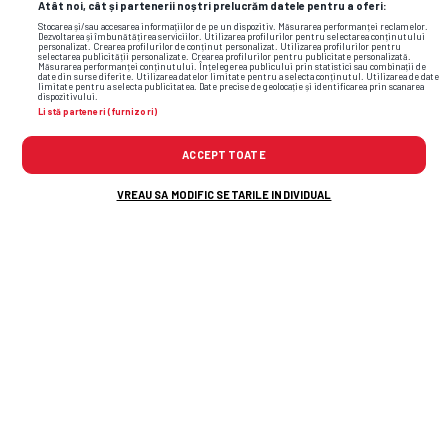
Atât noi, cât și partenerii noștri prelucrăm datele pentru a oferi:
Stocarea și/sau accesarea informațiilor de pe un dispozitiv. Măsurarea performanței reclamelor.
Dezvoltarea și îmbunătățirea serviciilor. Utilizarea profilurilor pentru selectarea conținutului
personalizat. Crearea profilurilor de conținut personalizat. Utilizarea profilurilor pentru
selectarea publicității personalizate. Crearea profilurilor pentru publicitate personalizată.
Măsurarea performanței conținutului. Înțelegerea publicului prin statistici sau combinații de
date din surse diferite. Utilizarea datelor limitate pentru a selecta conținutul. Utilizarea de date
limitate pentru a selecta publicitatea. Date precise de geolocație și identificarea prin scanarea
dispozitivului.
Listă parteneri (furnizori)
TOP ȘTIRI
ȘTIRI SPORT
ACCEPT TOATE
VREAU SA MODIFIC SETARILE INDIVIDUAL