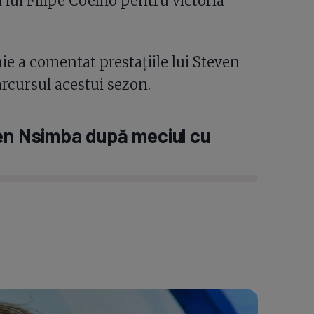
i lui Filipe Coelho pentru victoria
e a comentat prestațiile lui Steven
rcursul acestui sezon.
ven Nsimba după meciul cu