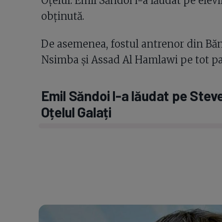
Oțelul. Emil Săndoi i-a lăudat pe elevi
obținută.
De asemenea, fostul antrenor din Băni
Nsimba și Assad Al Hamlawi pe tot pa
Emil Săndoi l-a lăudat pe Ste
Oțelul Galați