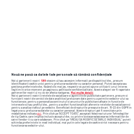
Magazin online din România,
amendat pentru că a sunat clienții
fără să le ceară voie
Flash News: cele mai importante reacții
și faze video din sport
Nouă ne pasă ca datele tale personale să rămână confidențiale
Noi și partenerii noștri
589
stocăm și/sau accesăm informații pe dispozitivul dvs., precum
identificatorii cookie unici pentru prelucrarea datelor cu caracter personal. Puteți accepta sau
gestiona preferințele dvs. făcând clic mai jos, respectiv vă puteți opune utilizării unui interes
legitim în orice moment pe pagina cu politica de confidențialitate. Aceste alegeri vor fi raportate
partenerilor noștri și nu vă vor afecta navigarea.
Mai multe detalii
Noi si partenerii nostri (retelele de socializare si agentiile de publicitate partenere, precum si
furnizorii nostri de servicii de date analitice) prelucram date pentru a permite website-ului sa
functioneze, pentru a personaliza continutul si anunturile publicitare afisate in functie de
interesele si/sau profilul dvs., pentru a va oferi functionalitati aferente retelelor de socializare si
pentru a analiza traficul pe website. Beneficiati de drepturile prevazute de art. 15-22 din GDPR in
legatura cu prelucrarea datelor cu caracter personal. Aceste drepturi pot fi exercitate prin
modalitatea indicata
aici
. Prin click pe “ACCEPT TOATE”, acceptati folosirea tuturor Tehnologiilor
de tip Cookie, care implica inclusiv acceptul dvs. cu privire la stocarea/accesarea informatiilor de
catre Vendor-ii cu care colaboram. Prin click pe “VREAU SA MODIFIC SETARILE INDIVIDUAL” puteti
schimba preferintele in mod individual, mai putin cele legate de cookie strict necesare pentru
functionarea website-ului.