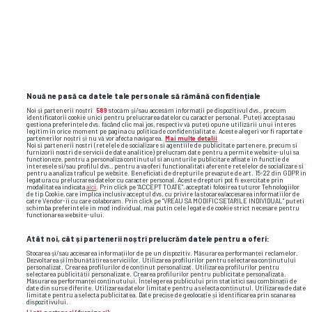
Nouă ne pasă ca datele tale personale să rămână confidențiale
Noi și partenerii noștri
589
stocăm și/sau accesăm informații pe dispozitivul dvs., precum
identificatorii cookie unici pentru prelucrarea datelor cu caracter personal. Puteți accepta sau
gestiona preferințele dvs. făcând clic mai jos, respectiv vă puteți opune utilizării unui interes
legitim în orice moment pe pagina cu politica de confidențialitate. Aceste alegeri vor fi raportate
partenerilor noștri și nu vă vor afecta navigarea.
Mai multe detalii
Noi si partenerii nostri (retelele de socializare si agentiile de publicitate partenere, precum si
furnizorii nostri de servicii de date analitice) prelucram date pentru a permite website-ului sa
functioneze, pentru a personaliza continutul si anunturile publicitare afisate in functie de
interesele si/sau profilul dvs., pentru a va oferi functionalitati aferente retelelor de socializare si
pentru a analiza traficul pe website. Beneficiati de drepturile prevazute de art. 15-22 din GDPR in
legatura cu prelucrarea datelor cu caracter personal. Aceste drepturi pot fi exercitate prin
modalitatea indicata
aici
. Prin click pe “ACCEPT TOATE”, acceptati folosirea tuturor Tehnologiilor
de tip Cookie, care implica inclusiv acceptul dvs. cu privire la stocarea/accesarea informatiilor de
catre Vendor-ii cu care colaboram. Prin click pe “VREAU SA MODIFIC SETARILE INDIVIDUAL” puteti
schimba preferintele in mod individual, mai putin cele legate de cookie strict necesare pentru
functionarea website-ului.
Atât noi, cât și partenerii noștri prelucrăm datele pentru a oferi:
Stocarea și/sau accesarea informațiilor de pe un dispozitiv. Măsurarea performanței reclamelor.
Dezvoltarea și îmbunătățirea serviciilor. Utilizarea profilurilor pentru selectarea conținutului
TOP ȘTIRI
ȘTIRI SPORT
personalizat. Crearea profilurilor de conținut personalizat. Utilizarea profilurilor pentru
selectarea publicității personalizate. Crearea profilurilor pentru publicitate personalizată.
Măsurarea performanței conținutului. Înțelegerea publicului prin statistici sau combinații de
date din surse diferite. Utilizarea datelor limitate pentru a selecta conținutul. Utilizarea de date
limitate pentru a selecta publicitatea. Date precise de geolocație și identificarea prin scanarea
dispozitivului.