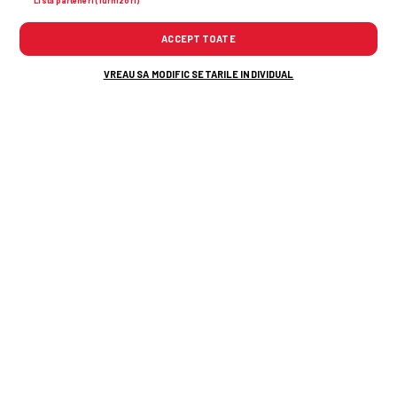
Listă parteneri (furnizori)
ACCEPT TOATE
VREAU SA MODIFIC SETARILE INDIVIDUAL
A fost lovitură de pedeapsă pentru Rapid?
Daniel Pancu A LUAT FOC la conferința de
presă: „Mamă, ce penalty, Doamne! Îi dă
direct în tendon”
După UTA Arad - Rapid, Victor
Angelescu a anunțat noul transfer al