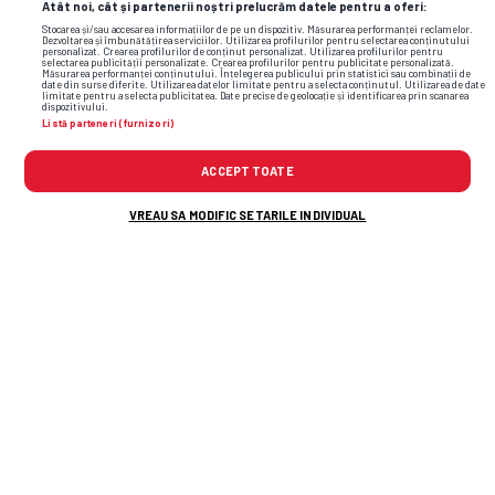
Atât noi, cât și partenerii noștri prelucrăm datele pentru a oferi:
Sepsi OSK
Stocarea și/sau accesarea informațiilor de pe un dispozitiv. Măsurarea performanței reclamelor.
Dezvoltarea și îmbunătățirea serviciilor. Utilizarea profilurilor pentru selectarea conținutului
personalizat. Crearea profilurilor de conținut personalizat. Utilizarea profilurilor pentru
selectarea publicității personalizate. Crearea profilurilor pentru publicitate personalizată.
Măsurarea performanței conținutului. Înțelegerea publicului prin statistici sau combinații de
FCSB
date din surse diferite. Utilizarea datelor limitate pentru a selecta conținutul. Utilizarea de date
limitate pentru a selecta publicitatea. Date precise de geolocație și identificarea prin scanarea
dispozitivului.
Listă parteneri (furnizori)
1
X
2
ACCEPT TOATE
3.9
3.5
2
VREAU SA MODIFIC SETARILE INDIVIDUAL
4
3.6
2.02
4.2
3.64
2.05
3.85
3.59
1.98
4
3.5
2.08
Citește și: