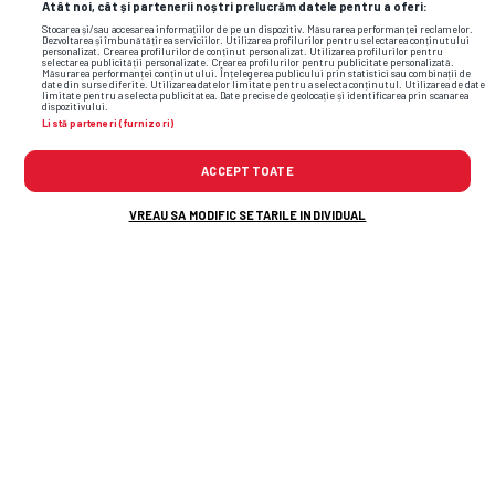
Atât noi, cât și partenerii noștri prelucrăm datele pentru a oferi:
Stocarea și/sau accesarea informațiilor de pe un dispozitiv. Măsurarea performanței reclamelor.
Dezvoltarea și îmbunătățirea serviciilor. Utilizarea profilurilor pentru selectarea conținutului
personalizat. Crearea profilurilor de conținut personalizat. Utilizarea profilurilor pentru
selectarea publicității personalizate. Crearea profilurilor pentru publicitate personalizată.
Măsurarea performanței conținutului. Înțelegerea publicului prin statistici sau combinații de
date din surse diferite. Utilizarea datelor limitate pentru a selecta conținutul. Utilizarea de date
limitate pentru a selecta publicitatea. Date precise de geolocație și identificarea prin scanarea
dispozitivului.
Listă parteneri (furnizori)
ACCEPT TOATE
VREAU SA MODIFIC SETARILE INDIVIDUAL