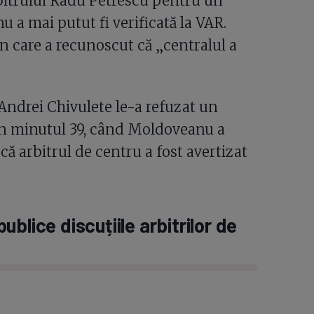
arbitrului Radu Petrescu pentru un
u a mai putut fi verificată la VAR.
n care a recunoscut că „centralul a
 Andrei Chivulete le-a refuzat un
din minutul 39, când Moldoveanu a
 că arbitrul de centru a fost avertizat
blice discuțiile arbitrilor de