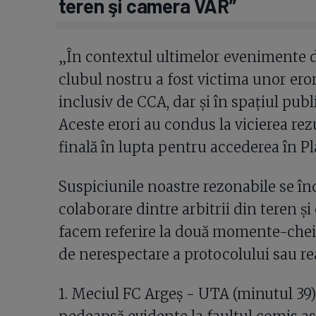
teren şi camera VAR”
„În contextul ultimelor evenimente d
clubul nostru a fost victima unor eror
inclusiv de CCA, dar şi în spațiul publi
Aceste erori au condus la vicierea rezu
finală în lupta pentru accederea în Pl
Suspiciunile noastre rezonabile se î
colaborare dintre arbitrii din teren 
facem referire la două momente-chei
de nerespectare a protocolului sau re
1. Meciul FC Argeş - UTA (minutul 39):