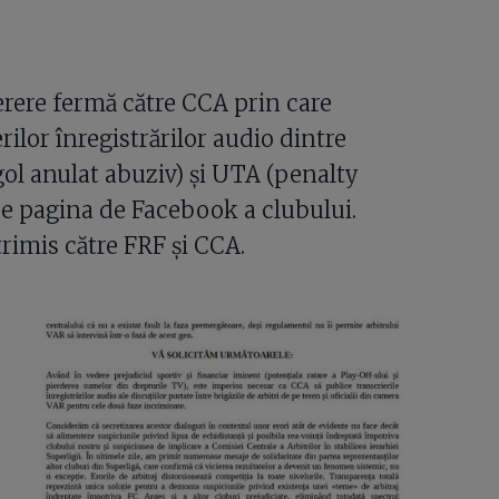
erere fermă către CCA prin care
rilor înregistrărilor audio dintre
gol anulat abuziv) și UTA (penalty
pe pagina de Facebook a clubului.
rimis către FRF și CCA.