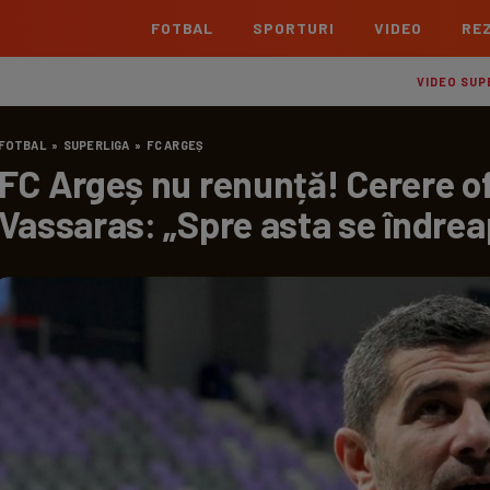
FOTBAL
SPORTURI
VIDEO
REZ
România
Interna
VIDEO SUP
Superliga
Cham
FOTBAL
»
SUPERLIGA
»
FC ARGEȘ
Echipe
Meciuri
Clasament
Echipe
FC Argeș nu renunță! Cerere of
Liga 2
Euro
Vassaras: „Spre asta se îndrea
Echipe
Meciuri
Clasament
Echipe
Cupa României Betano
Con
Echipe
Meciuri
Echi
La L
TOATE ȘTIRILE
Echipe
Prem
Echipe
Bund
Echipe