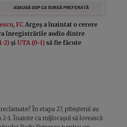
ADAUGĂ GSP CA SURSĂ PREFERATĂ
rescu
,
FC
Argeș a înaintat o cerere
ca înregistrările audio dintre
1-2)
și
UTA (0-1)
să fie făcute
reclamate? În etapa 27, piteștenii au
u 2-1. Înainte ca mijlocașul să lovească