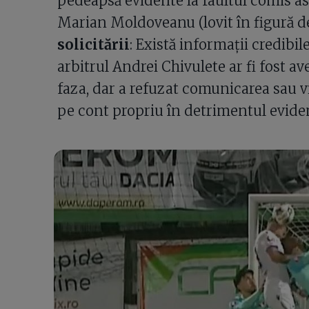
pedeapsă evidente la faultul comis as
Marian Moldoveanu (lovit în figură de
solicitării
: Există informații credibi
arbitrul Andrei Chivulete ar fi fost a
faza, dar a refuzat comunicarea sau v
pe cont propriu în detrimentul eviden