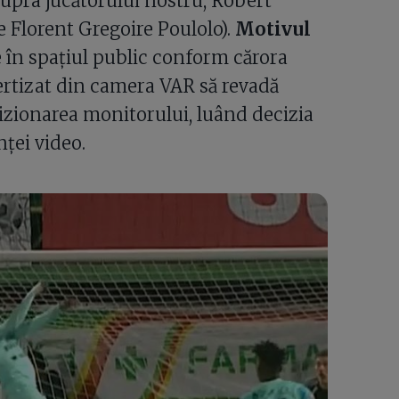
upra jucătorului nostru, Robert
 Florent Gregoire Poulolo).
Motivul
le în spațiul public conform cărora
vertizat din camera VAR să revadă
izionarea monitorului, luând decizia
ței video.