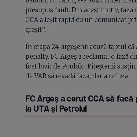
balonul cu capul, s-a auzit fluierul 
presupus fault. Din acest motiv, faza n
CCA a ieșit rapid cu un comunicat pri
greșit”.
În etapa 24, argeșenii acuză faptul că
penalty. FC Argeș a reclamat o fază 
fost lovit de Poulolo. Piteștenii susțin
de VAR să revadă faza, dar a refuzat.
FC Argeș a cerut CCA să facă pu
la UTA și Petrolul