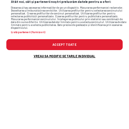
Atât noi, cât și partenerii noștri prelucrăm datele pentru a oferi:
Stocarea și/sau accesarea informațiilor de pe un dispozitiv. Măsurarea performanței reclamelor.
Dezvoltarea și îmbunătățirea serviciilor. Utilizarea profilurilor pentru selectarea conținutului
personalizat. Crearea profilurilor de conținut personalizat. Utilizarea profilurilor pentru
selectarea publicității personalizate. Crearea profilurilor pentru publicitate personalizată.
Măsurarea performanței conținutului. Înțelegerea publicului prin statistici sau combinații de
gigi becali
mihai pintilii
fcsb
date din surse diferite. Utilizarea datelor limitate pentru a selecta conținutul. Utilizarea de date
limitate pentru a selecta publicitatea. Date precise de geolocație și identificarea prin scanarea
dispozitivului.
Listă parteneri (furnizori)
ACCEPT TOATE
VREAU SA MODIFIC SETARILE INDIVIDUAL