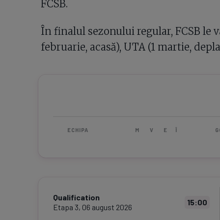
FCSB.
În finalul sezonului regular, FCSB le
februarie, acasă), UTA (1 martie, deplas
ECHIPA
M
V
E
Î
G
Qualification
15:00
Etapa
3
,
06 august 2026