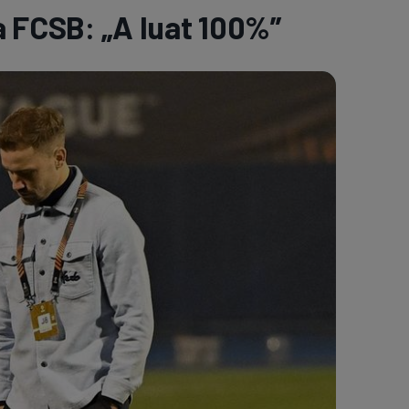
la FCSB: „A luat 100%”
e A
Meciuri
Clasament