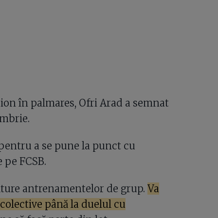
pion în palmares, Ofri Arad a semnat
embrie.
 pentru a se pune la punct cu
te pe FCSB.
alăture antrenamentelor de grup.
Va
colective până la duelul cu