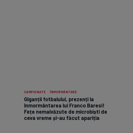
CAMPIONATE · ÎNMORMÂNTARE
Giganții fotbalului, prezenți la
înmormântarea lui Franco Baresi!
Fețe nemaivăzute de microbiști de
ceva vreme și-au făcut apariția