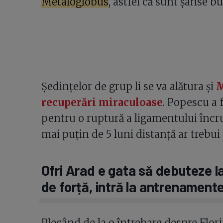
Metaloglobus
, astfel că sunt șanse bu
Ședințelor de grup li se va alătura și
M
recuperări miraculoase
. Popescu a 
pentru o ruptură a ligamentului încruc
mai puțin de 5 luni distanță ar trebui
Ofri Arad e gata să debuteze l
de forță, intră la antrenament
Plecând de la o întrebare despre Flo