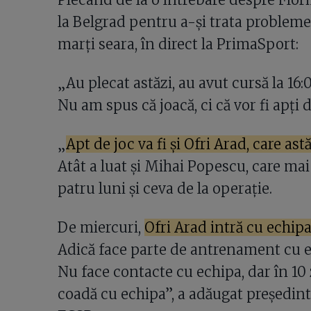
la Belgrad pentru a-și trata probleme
marți seara, în direct la PrimaSport:
„Au plecat astăzi, au avut cursă la 16:0
Nu am spus că joacă, ci că vor fi apți d
„
Apt de joc va fi și Ofri Arad, care as
Atât a luat și Mihai Popescu, care mai 
patru luni și ceva de la operație.
De miercuri,
Ofri Arad intră cu echipa
Adică face parte de antrenament cu ech
Nu face contacte cu echipa, dar în 10
coadă cu echipa”, a adăugat președint