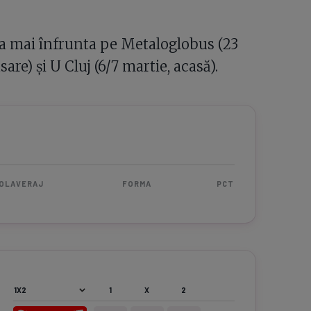
 va mai înfrunta pe Metaloglobus (23
are) și U Cluj (6/7 martie, acasă).
OLAVERAJ
FORMA
PCT
1
X
2