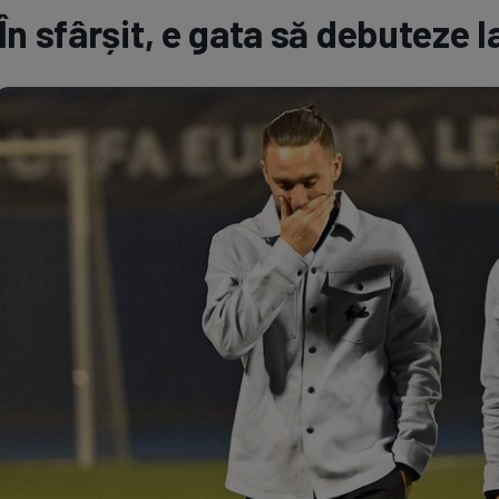
În sfârșit, e gata să debuteze 
Seri
Echipe
Program TV