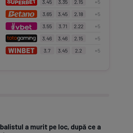
3.45
3.35
2.15
+
5
3.65
3.45
2.18
+
5
3.55
3.71
2.22
+
5
3.46
3.46
2.15
+
5
3.7
3.45
2.2
+
5
alistul a murit pe loc, după ce a