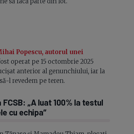
ne să facă parte din lot.
ihai Popescu, autorul unei
fost operat pe 15 octombrie 2025
ișat anterior al genunchiului, iar la
 să-l revedem pe teren.
a FCSB: „A luat 100% la testul
ele cu echipa”
rin Tănase și Mamadou Thiam, plecați