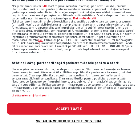
Noi și partenerii noștri
589
stocăm și/sau accesăm informații pe dispozitivul dvs., precum
identificatorii cookie unici pentru prelucrarea datelor cu caracter personal. Puteți accepta sau
gestiona preferințele dvs. făcând clic mai jos, respectiv vă puteți opune utilizării unui interes
legitim în orice moment pe pagina cu politica de confidențialitate. Aceste alegeri vor fi raportate
partenerilor noștri și nu vă vor afecta navigarea.
Mai multe detalii
Noi si partenerii nostri (retelele de socializare si agentiile de publicitate partenere, precum si
furnizorii nostri de servicii de date analitice) prelucram date pentru a permite website-ului sa
functioneze, pentru a personaliza continutul si anunturile publicitare afisate in functie de
interesele si/sau profilul dvs., pentru a va oferi functionalitati aferente retelelor de socializare si
pentru a analiza traficul pe website. Beneficiati de drepturile prevazute de art. 15-22 din GDPR in
legatura cu prelucrarea datelor cu caracter personal. Aceste drepturi pot fi exercitate prin
modalitatea indicata
aici
. Prin click pe “ACCEPT TOATE”, acceptati folosirea tuturor Tehnologiilor
de tip Cookie, care implica inclusiv acceptul dvs. cu privire la stocarea/accesarea informatiilor de
catre Vendor-ii cu care colaboram. Prin click pe “VREAU SA MODIFIC SETARILE INDIVIDUAL” puteti
schimba preferintele in mod individual, mai putin cele legate de cookie strict necesare pentru
functionarea website-ului.
Atât noi, cât și partenerii noștri prelucrăm datele pentru a oferi:
Stocarea și/sau accesarea informațiilor de pe un dispozitiv. Măsurarea performanței reclamelor.
Dezvoltarea și îmbunătățirea serviciilor. Utilizarea profilurilor pentru selectarea conținutului
personalizat. Crearea profilurilor de conținut personalizat. Utilizarea profilurilor pentru
selectarea publicității personalizate. Crearea profilurilor pentru publicitate personalizată.
Măsurarea performanței conținutului. Înțelegerea publicului prin statistici sau combinații de
date din surse diferite. Utilizarea datelor limitate pentru a selecta conținutul. Utilizarea de date
limitate pentru a selecta publicitatea. Date precise de geolocație și identificarea prin scanarea
dispozitivului.
Listă parteneri (furnizori)
TOP ȘTIRI
ȘTIRI SPORT
ACCEPT TOATE
VREAU SA MODIFIC SETARILE INDIVIDUAL