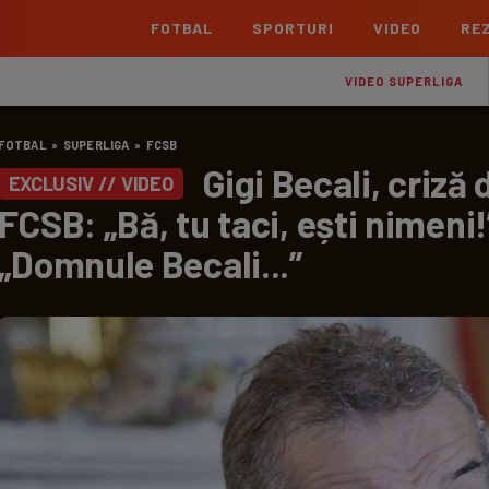
FOTBAL
SPORTURI
VIDEO
REZ
România
Interna
VIDEO SUPERLIGA
Superliga
Cham
FOTBAL
»
SUPERLIGA
»
FCSB
Echipe
Meciuri
Clasament
Echipe
Gigi Becali, criză 
EXCLUSIV // VIDEO
Liga 2
Euro
FCSB: „Bă, tu taci, ești nimeni!
Echipe
Meciuri
Clasament
Echipe
„Domnule Becali...”
Cupa României Betano
Con
Echipe
Meciuri
Echi
La L
TOATE ȘTIRILE
Echipe
Prem
Echipe
Bund
Echipe