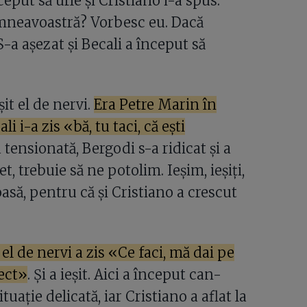
ceput să urle și Cristiano i-a spus:
umneavoastră? Vorbesc eu. Dacă
-a așezat și Becali a început să
it el de nervi.
Era Petre Marin în
i i-a zis «bă, tu taci, că ești
 tensionată, Bergodi s-a ridicat și a
, trebuie să ne potolim. Ieșim, ieșiți,
asă, pentru că și Cristiano a crescut
el de nervi a zis «Ce faci, mă dai pe
fect»
. Și a ieșit. Aici a început can-
uație delicată, iar Cristiano a aflat la