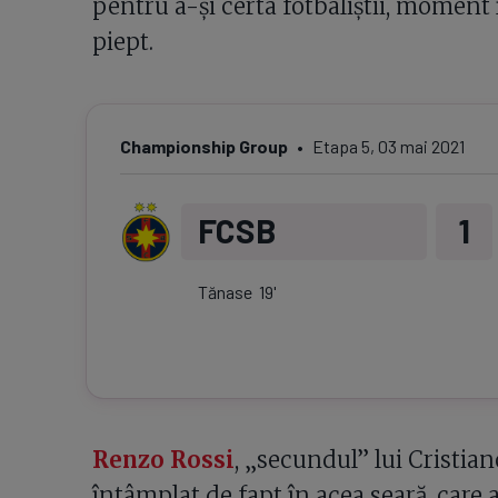
pentru a-și certa fotbaliștii, moment
piept.
Championship Group
Etapa
5
,
03 mai 2021
FCSB
1
Tănase
19
'
Renzo Rossi
, „secundul” lui Cristian
întâmplat de fapt în acea seară, care 