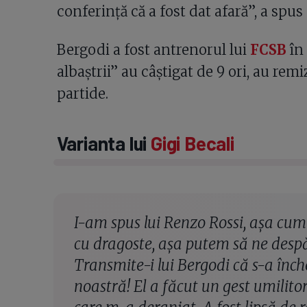
conferință că a fost dat afară”, a spus
Bergodi a fost antrenorul lui
FCSB
în 
albaștrii” au câștigat de 9 ori, au rem
partide.
Varianta lui
Gigi Becali
I-am spus lui Renzo Rossi, aşa cum 
cu dragoste, aşa putem să ne despă
Transmite-i lui Bergodi că s-a înch
noastră! El a făcut un gest umilito