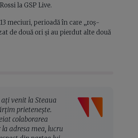
 Rossi la GSP Live.
13 meciuri, perioadă în care „roș-
izat de două ori și au pierdut alte două
aţi venit la Steaua
rţim prieteneşte.
eiat colaborarea
r la adresa mea, lucru