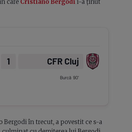
 în care
Cristiano Bergodi
i-a ținut
1
CFR Cluj
Burcă
90
'
o Bergodi în trecut, a povestit ce s-a
a culminat cu demiterea lui Bergodi.