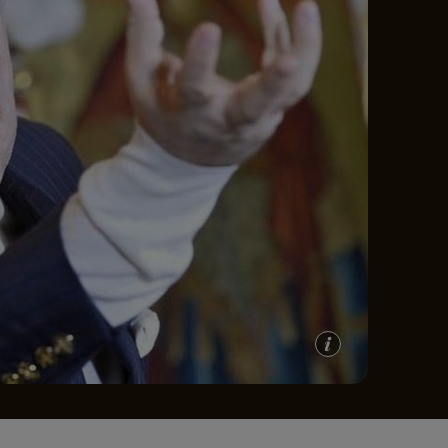
e A
Meciuri
Clasament