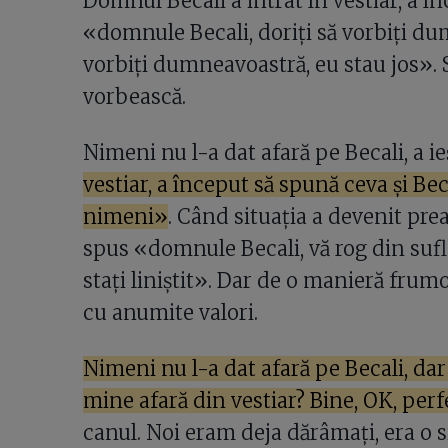
Domnul Becali a intrat în vestiar, a în
«domnule Becali, doriți să vorbiți d
vorbiți dumneavoastră, eu stau jos». S
vorbească.
Nimeni nu l-a dat afară pe Becali, a ieș
vestiar, a început să spună ceva și Becal
nimeni»
. Când situația a devenit prea
spus «domnule Becali, vă rog din suflet
stați liniștit». Dar de o manieră frumo
cu anumite valori.
Nimeni nu l-a dat afară pe Becali, dar 
mine afară din vestiar? Bine, OK, per
canul. Noi eram deja dărâmați, era o sit