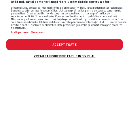
Atât noi, cât și partenerii noștri prelucrăm datele pentru a oferi:
Stocarea și/sau accesarea informațiilor de pe un dispozitiv. Măsurarea performanței reclamelor.
Dezvoltarea și îmbunătățirea serviciilor. Utilizarea profilurilor pentru selectarea conținutului
personalizat. Crearea profilurilor de conținut personalizat. Utilizarea profilurilor pentru
selectarea publicității personalizate. Crearea profilurilor pentru publicitate personalizată.
Măsurarea performanței conținutului. Înțelegerea publicului prin statistici sau combinații de
date din surse diferite. Utilizarea datelor limitate pentru a selecta conținutul. Utilizarea de date
limitate pentru a selecta publicitatea. Date precise de geolocație și identificarea prin scanarea
dispozitivului.
Listă parteneri (furnizori)
ACCEPT TOATE
VREAU SA MODIFIC SETARILE INDIVIDUAL
TOP ȘTIRI
ȘTIRI SPORT