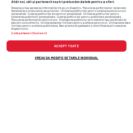
Atât noi, cât și partenerii noștri prelucrăm datele pentru a oferi:
Stocarea și/sau accesarea informațiilor de pe un dispozitiv. Măsurarea performanței reclamelor.
Dezvoltarea și îmbunătățirea serviciilor. Utilizarea profilurilor pentru selectarea conținutului
personalizat. Crearea profilurilor de conținut personalizat. Utilizarea profilurilor pentru
selectarea publicității personalizate. Crearea profilurilor pentru publicitate personalizată.
Măsurarea performanței conținutului. Înțelegerea publicului prin statistici sau combinații de
date din surse diferite. Utilizarea datelor limitate pentru a selecta conținutul. Utilizarea de date
limitate pentru a selecta publicitatea. Date precise de geolocație și identificarea prin scanarea
dispozitivului.
Listă parteneri (furnizori)
ACCEPT TOATE
VREAU SA MODIFIC SETARILE INDIVIDUAL
TOP ȘTIRI
ȘTIRI SPORT