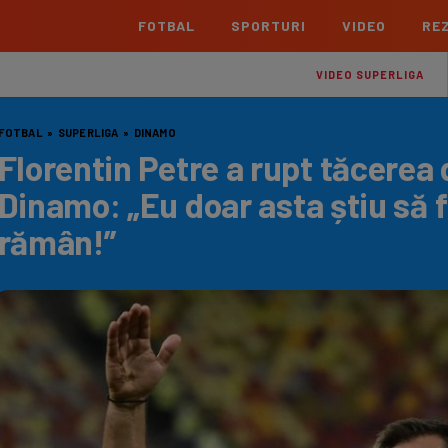
FOTBAL
SPORTURI
VIDEO
REZ
România
Interna
VIDEO SUPERLIGA
Superliga
Cham
FOTBAL
»
SUPERLIGA
»
DINAMO
Echipe
Meciuri
Clasament
Echipe
Florentin Petre a rupt tăcerea
Liga 2
Euro
Dinamo: „Eu doar asta știu să f
Echipe
Meciuri
Clasament
Echipe
rămân!”
Cupa României Betano
Con
Echipe
Meciuri
Echi
La L
TOATE ȘTIRILE
Echipe
Prem
Echipe
Bund
Echipe