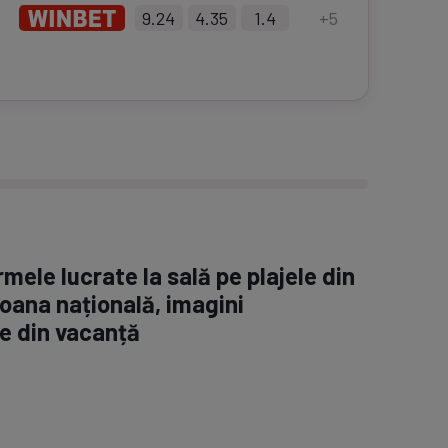
9.24
4.35
1.4
+
5
rmele lucrate la sală pe plajele din
oana națională, imagini
e din vacanță