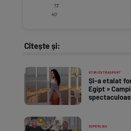
73
'
40
'
Citește și:
STIRI EXTRASPORT
Și-a etalat fo
Egipt » Campi
spectaculoas
SUPERLIGA