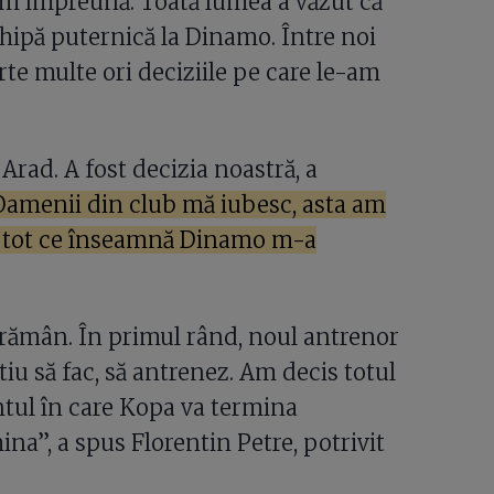
em împreună. Toată lumea a văzut că
echipă puternică la Dinamo. Între noi
arte multe ori deciziile pe care le-am
rad. A fost decizia noastră, a
Oamenii din club mă iubesc, asta am
a, tot ce înseamnă Dinamo m-a
ă rămân. În primul rând, noul antrenor
ştiu să fac, să antrenez. Am decis totul
ntul în care Kopa va termina
ina”, a spus Florentin Petre, potrivit