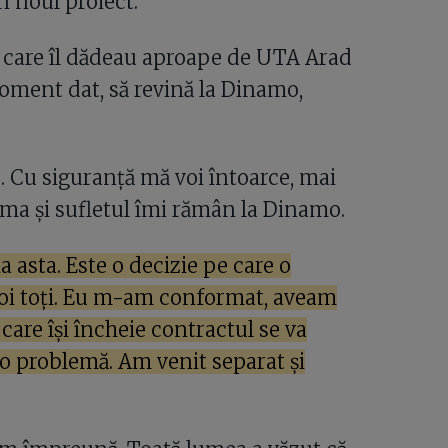
în noul proiect.
e care îl dădeau aproape de UTA Arad
 moment dat, să revină la Dinamo,
 Cu siguranţă mă voi întoarce, mai
ma şi sufletul îmi rămân la Dinamo.
a asta. Este o decizie pe care o
 noi toţi. Eu m-am conformat, aveam
are îşi încheie contractul se va
cio problemă. Am venit separat şi