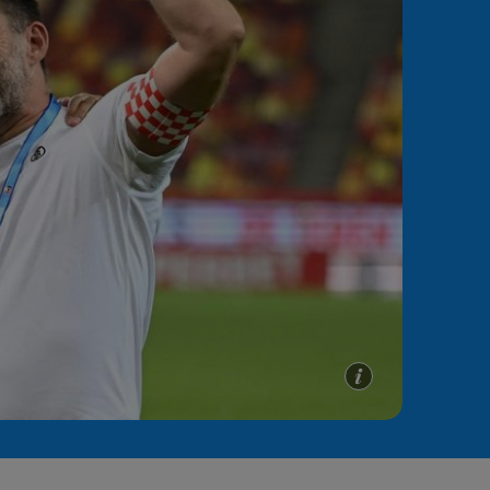
e A
Meciuri
Clasament