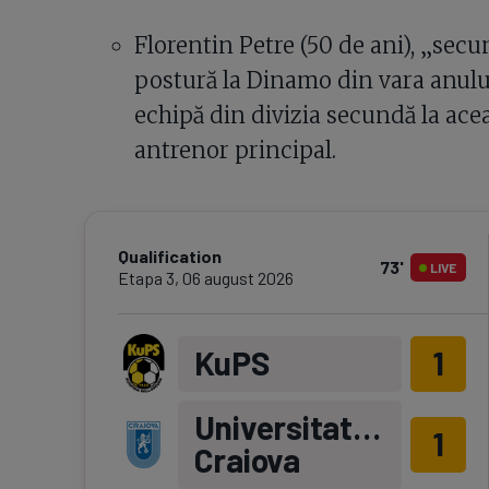
Florentin Petre (50 de ani), „secu
postură la Dinamo din vara anulu
echipă din divizia secundă la ace
antrenor principal.
Qualification
73
'
LIVE
Etapa
3
,
06 august 2026
KuPS
1
Universitatea
1
Craiova