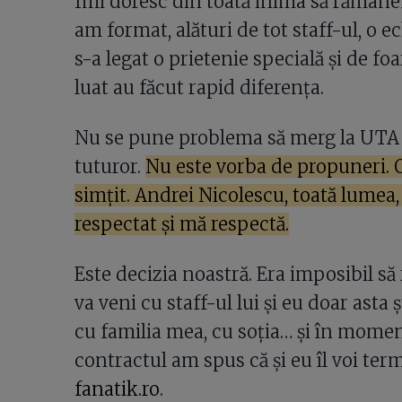
Îmi doresc din toată inima să rămân
am format, alături de tot staff-ul, o 
s-a legat o prietenie specială şi de fo
luat au făcut rapid diferenţa.
Nu se pune problema să merg la UTA A
tuturor.
Nu este vorba de propuneri. 
simţit. Andrei Nicolescu, toată lume
respectat şi mă respectă.
Este decizia noastră. Era imposibil s
va veni cu staff-ul lui şi eu doar asta 
cu familia mea, cu soţia… şi în mome
contractul am spus că şi eu îl voi term
fanatik.ro
.