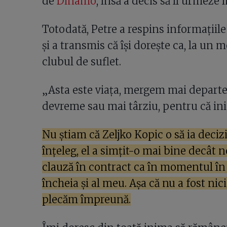
de
Dinamo
, însă a decis să îl urmeze 
Totodată, Petre a respins informațiil
și a transmis că își dorește ca, la un
clubul de suflet.
„Asta este viaţa, mergem mai departe.
devreme sau mai târziu, pentru că ini
Nu ştiam că Zeljko Kopic o să ia decizi
înţeleg, el a simţit-o mai bine decât
clauză în contract ca în momentul în c
încheia şi al meu. Aşa că nu a fost ni
plecăm împreună.