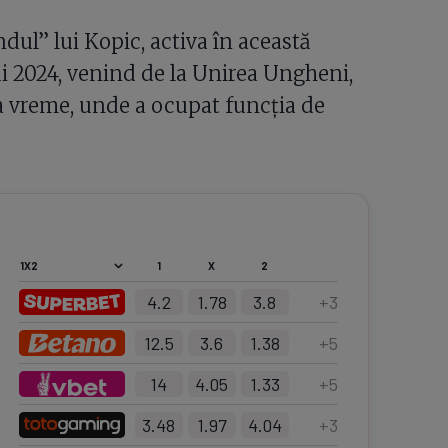
ndul” lui Kopic, activa în această
i 2024, venind de la Unirea Ungheni,
a vreme, unde a ocupat funcția de
1
X
2
4.2
1.78
3.8
+
3
12.5
3.6
1.38
+
5
14
4.05
1.33
+
5
3.48
1.97
4.04
+
3