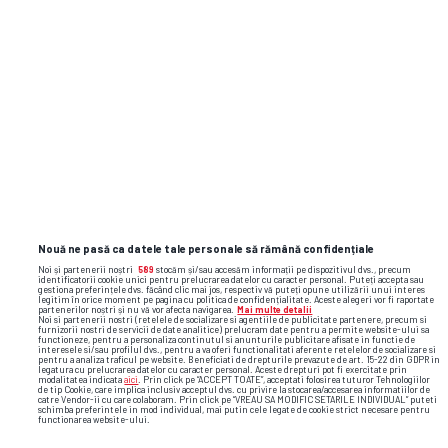
PROFIT.RO
FOTO Vodafone și Orange au
început în România testele pentru
conectivitatea prin satelit direct
pe smartphone
Flash News: cele mai importante reacții
și faze video din sport
Nouă ne pasă ca datele tale personale să rămână confidențiale
Noi și partenerii noștri
589
stocăm și/sau accesăm informații pe dispozitivul dvs., precum
identificatorii cookie unici pentru prelucrarea datelor cu caracter personal. Puteți accepta sau
gestiona preferințele dvs. făcând clic mai jos, respectiv vă puteți opune utilizării unui interes
legitim în orice moment pe pagina cu politica de confidențialitate. Aceste alegeri vor fi raportate
partenerilor noștri și nu vă vor afecta navigarea.
Mai multe detalii
Noi si partenerii nostri (retelele de socializare si agentiile de publicitate partenere, precum si
furnizorii nostri de servicii de date analitice) prelucram date pentru a permite website-ului sa
functioneze, pentru a personaliza continutul si anunturile publicitare afisate in functie de
interesele si/sau profilul dvs., pentru a va oferi functionalitati aferente retelelor de socializare si
pentru a analiza traficul pe website. Beneficiati de drepturile prevazute de art. 15-22 din GDPR in
legatura cu prelucrarea datelor cu caracter personal. Aceste drepturi pot fi exercitate prin
modalitatea indicata
aici
. Prin click pe “ACCEPT TOATE”, acceptati folosirea tuturor Tehnologiilor
de tip Cookie, care implica inclusiv acceptul dvs. cu privire la stocarea/accesarea informatiilor de
catre Vendor-ii cu care colaboram. Prin click pe “VREAU SA MODIFIC SETARILE INDIVIDUAL” puteti
schimba preferintele in mod individual, mai putin cele legate de cookie strict necesare pentru
functionarea website-ului.