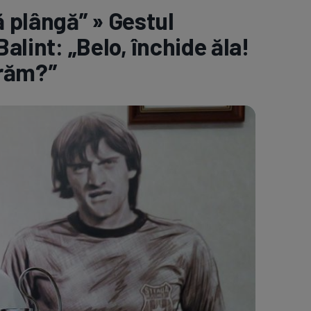
 plângă” » Gestul
e A
Meciuri
Clasament
Balint: „Belo, închide ăla!
trăm?”