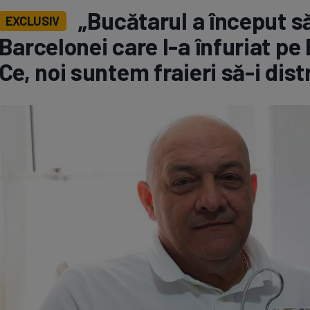
„Bucătarul a început să
EXCLUSIV
Seri
Echipe
Barcelonei care l-a înfuriat pe 
Ce, noi suntem fraieri să-i dis
Program TV