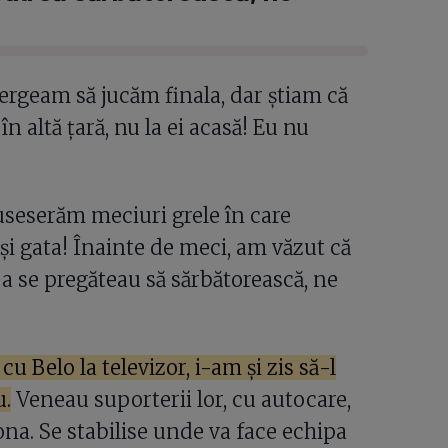
Mergeam să jucăm finala, dar știam că
n altă țară, nu la ei acasă! Eu nu
vuseserăm meciuri grele în care
și gata! Înainte de meci, am văzut că
eja se pregăteau să sărbătorească, ne
u Belo la televizor, i-am și zis să-l
u.
Veneau suporterii lor, cu autocare,
ona. Se stabilise unde va face echipa