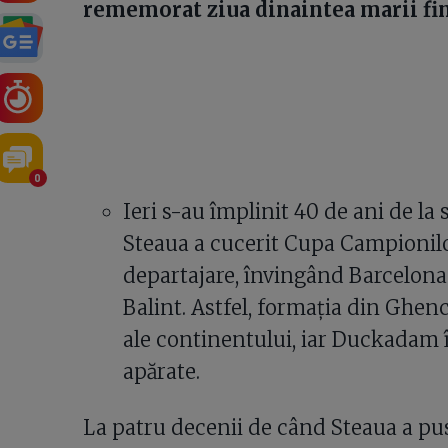
rememorat ziua dinaintea marii fin
0
Ieri s-au împlinit 40 de ani de la s
Steaua a cucerit Cupa Campionilo
departajare, învingând Barcelona c
Balint. Astfel, formația din Ghen
ale continentului, iar Duckadam î
apărate.
La patru decenii de când Steaua a pus