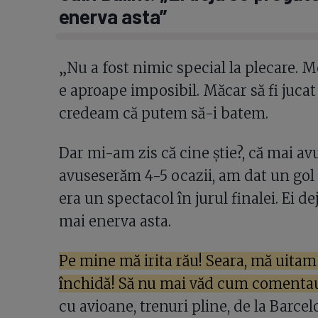
enerva asta”
„Nu a fost nimic special la plecare. 
e aproape imposibil. Măcar să fi jucat î
credeam că putem să-i batem.
Dar mi-am zis că cine știe?, că mai a
avuseserăm 4-5 ocazii, am dat un gol 
era un spectacol în jurul finalei. Ei d
mai enerva asta.
Pe mine mă irita rău! Seara, mă uitam c
închidă! Să nu mai văd cum comenta
cu avioane, trenuri pline, de la Barcel