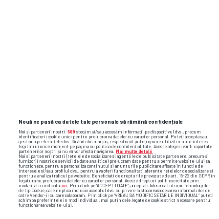
Detaliază: „M-a ajutat însă în ultima clipă o
mutare a portarului. A ridicat puțin privirea, a
făcut o fentă scurtă că pleacă înainte și atunci
m-am decis. Dar am avut și noroc”.
Nouă ne pasă ca datele tale personale să rămână confidențiale
Noi și partenerii noștri
589
stocăm și/sau accesăm informații pe dispozitivul dvs., precum
identificatorii cookie unici pentru prelucrarea datelor cu caracter personal. Puteți accepta sau
gestiona preferințele dvs. făcând clic mai jos, respectiv vă puteți opune utilizării unui interes
legitim în orice moment pe pagina cu politica de confidențialitate. Aceste alegeri vor fi raportate
partenerilor noștri și nu vă vor afecta navigarea.
Mai multe detalii
Noi si partenerii nostri (retelele de socializare si agentiile de publicitate partenere, precum si
furnizorii nostri de servicii de date analitice) prelucram date pentru a permite website-ului sa
functioneze, pentru a personaliza continutul si anunturile publicitare afisate in functie de
interesele si/sau profilul dvs., pentru a va oferi functionalitati aferente retelelor de socializare si
pentru a analiza traficul pe website. Beneficiati de drepturile prevazute de art. 15-22 din GDPR in
legatura cu prelucrarea datelor cu caracter personal. Aceste drepturi pot fi exercitate prin
modalitatea indicata
aici
. Prin click pe “ACCEPT TOATE”, acceptati folosirea tuturor Tehnologiilor
de tip Cookie, care implica inclusiv acceptul dvs. cu privire la stocarea/accesarea informatiilor de
catre Vendor-ii cu care colaboram. Prin click pe “VREAU SA MODIFIC SETARILE INDIVIDUAL” puteti
schimba preferintele in mod individual, mai putin cele legate de cookie strict necesare pentru
functionarea website-ului.