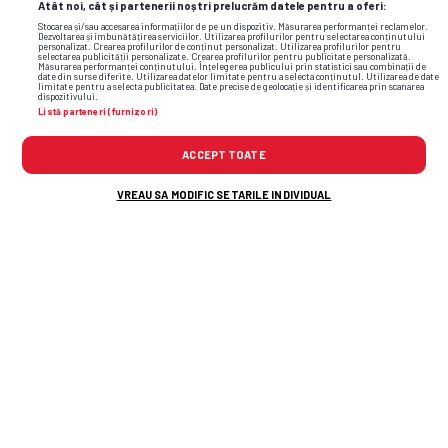
Atât noi, cât și partenerii noștri prelucrăm datele pentru a oferi:
GSP.RO
Stocarea și/sau accesarea informațiilor de pe un dispozitiv. Măsurarea performanței reclamelor.
Dezvoltarea și îmbunătățirea serviciilor. Utilizarea profilurilor pentru selectarea conținutului
personalizat. Crearea profilurilor de conținut personalizat. Utilizarea profilurilor pentru
selectarea publicității personalizate. Crearea profilurilor pentru publicitate personalizată.
Măsurarea performanței conținutului. Înțelegerea publicului prin statistici sau combinații de
date din surse diferite. Utilizarea datelor limitate pentru a selecta conținutul. Utilizarea de date
limitate pentru a selecta publicitatea. Date precise de geolocație și identificarea prin scanarea
dispozitivului.
Listă parteneri (furnizori)
ACCEPT TOATE
VREAU SA MODIFIC SETARILE INDIVIDUAL