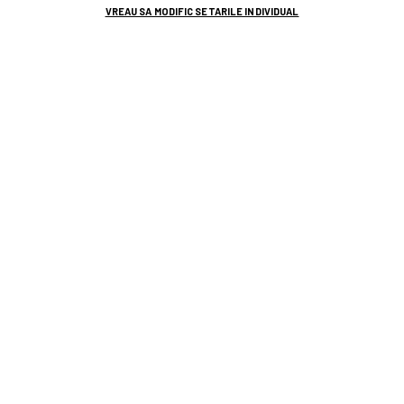
VREAU SA MODIFIC SETARILE INDIVIDUAL
TOP ȘTIRI
ȘTIRI SPORT