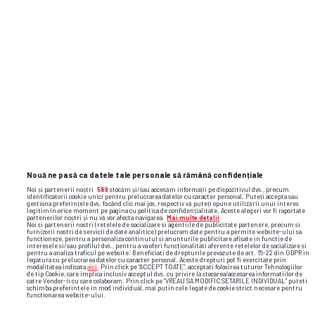
darius olaru
Nouă ne pasă ca datele tale personale să rămână confidențiale
Noi și partenerii noștri
589
stocăm și/sau accesăm informații pe dispozitivul dvs., precum
identificatorii cookie unici pentru prelucrarea datelor cu caracter personal. Puteți accepta sau
gestiona preferințele dvs. făcând clic mai jos, respectiv vă puteți opune utilizării unui interes
legitim în orice moment pe pagina cu politica de confidențialitate. Aceste alegeri vor fi raportate
partenerilor noștri și nu vă vor afecta navigarea.
Mai multe detalii
Noi si partenerii nostri (retelele de socializare si agentiile de publicitate partenere, precum si
furnizorii nostri de servicii de date analitice) prelucram date pentru a permite website-ului sa
functioneze, pentru a personaliza continutul si anunturile publicitare afisate in functie de
interesele si/sau profilul dvs., pentru a va oferi functionalitati aferente retelelor de socializare si
pentru a analiza traficul pe website. Beneficiati de drepturile prevazute de art. 15-22 din GDPR in
legatura cu prelucrarea datelor cu caracter personal. Aceste drepturi pot fi exercitate prin
modalitatea indicata
aici
. Prin click pe “ACCEPT TOATE”, acceptati folosirea tuturor Tehnologiilor
de tip Cookie, care implica inclusiv acceptul dvs. cu privire la stocarea/accesarea informatiilor de
catre Vendor-ii cu care colaboram. Prin click pe “VREAU SA MODIFIC SETARILE INDIVIDUAL” puteti
schimba preferintele in mod individual, mai putin cele legate de cookie strict necesare pentru
functionarea website-ului.