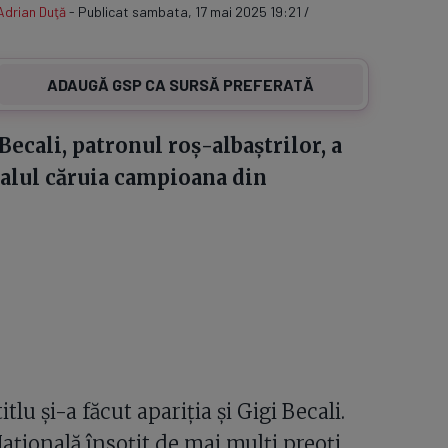
Adrian Duţă
- Publicat sambata, 17 mai 2025 19:21 /
ADAUGĂ GSP CA SURSĂ PREFERATĂ
 Becali, patronul roș-albaștrilor, a
inalul căruia campioana din
itlu și-a făcut apariția și Gigi Becali.
ațională însoțit de mai mulți preoți.