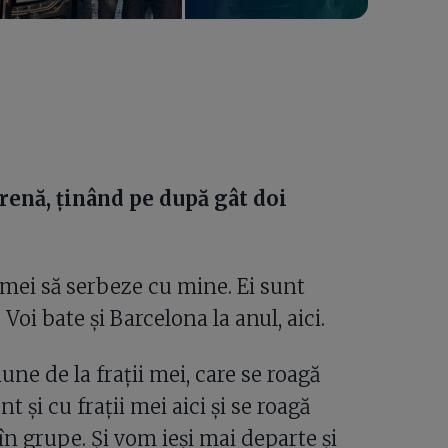
Arenă, ținând pe după gât doi
i mei să serbeze cu mine. Ei sunt
oi bate și Barcelona la anul, aici.
ne de la frații mei, care se roagă
 și cu frații mei aici și se roagă
n grupe. Și vom ieși mai departe și