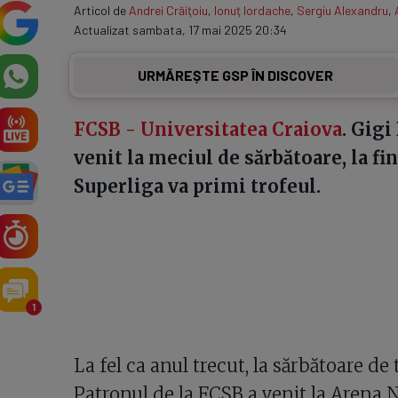
Articol de
Andrei Crăiţoiu
,
Ionuţ Iordache
,
Sergiu Alexandru
,
Actualizat sambata, 17 mai 2025 20:34
URMĂREȘTE GSP ÎN DISCOVER
FCSB - Universitatea Craiova
. Gigi
venit la meciul de sărbătoare, la f
Superliga va primi trofeul.
1
La fel ca anul trecut, la sărbătoare de t
Patronul de la FCSB a venit la Arena N