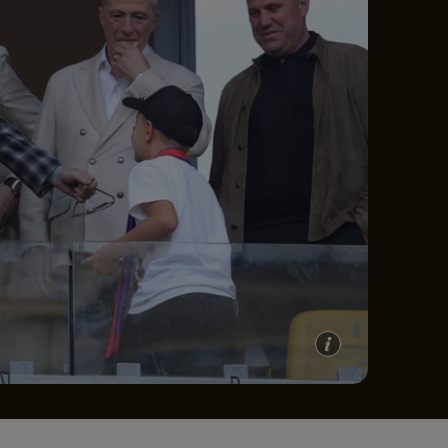
e A
Meciuri
Clasament