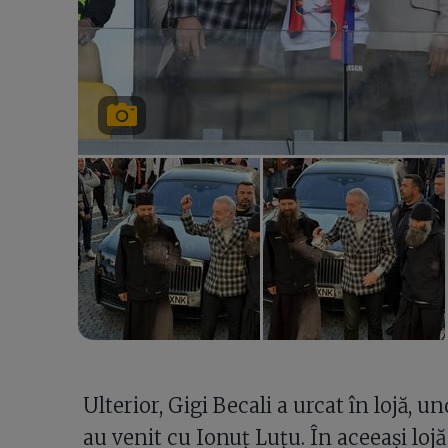
Ulterior, Gigi Becali a urcat în lojă, und
au venit cu Ionuț Luțu. În aceeași lojă 