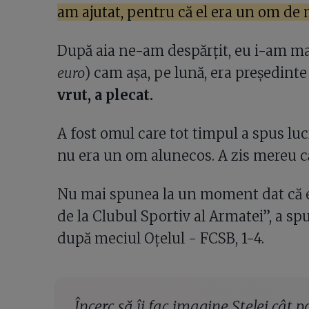
am ajutat, pentru că el era un om de 
După aia ne-am despărțit, eu i-am mai
euro
) cam așa, pe lună, era președinte
vrut, a plecat.
A fost omul care tot timpul a spus luc
nu era un om alunecos. A zis mereu c
Nu mai spunea la un moment dat că era
de la Clubul Sportiv al Armatei”, a spu
după meciul Oțelul - FCSB, 1-4.
Încerc să îi fac imagine Stelei cât p