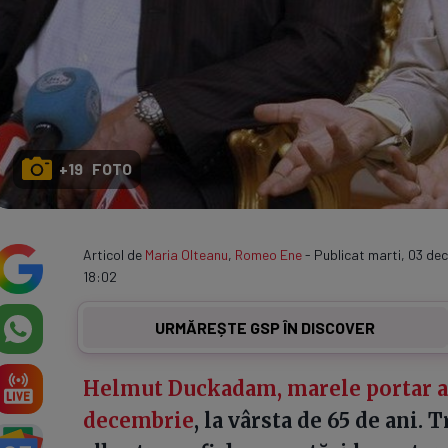
+19 FOTO
Articol de
Maria Olteanu
,
Romeo Ene
- Publicat marti, 03 de
18:02
URMĂREȘTE GSP ÎN DISCOVER
Helmut Duckadam, marele portar al S
decembrie
, la vârsta de 65 de ani.