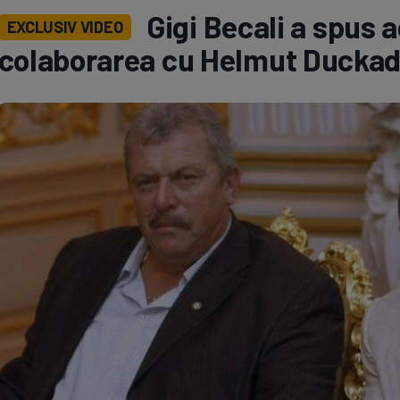
Gigi Becali a spus 
EXCLUSIV VIDEO
Seri
Echipe
colaborarea cu Helmut Duckada
Program TV