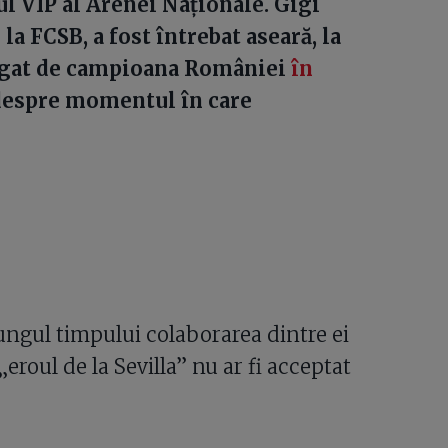
rul VIP al Arenei Naționale. Gigi
 la FCSB, a fost întrebat aseară, la
tigat de campioana României
în
espre momentul în care
ungul timpului colaborarea dintre ei
eroul de la Sevilla” nu ar fi acceptat