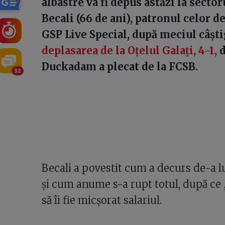
albastre va fi depus astăzi la secto
Becali (66 de ani), patronul celor de
GSP Live Special, după meciul câș
deplasarea de la Oțelul Galați, 4-1,
d
Duckadam a plecat de la FCSB.
32
Becali a povestit cum a decurs de-a l
și cum anume s-a rupt totul, după ce „
să îi fie micșorat salariul.