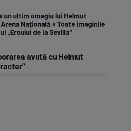
us un ultim omagiu lui Helmut
Arena Națională » Toate imaginile
ul „Eroului de la Sevilla”
borarea avută cu Helmut
racter”