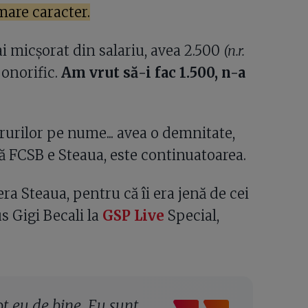
mare caracter.
 micșorat din salariu, avea 2.500
(n.r.
 onorific.
Am vrut să-i fac 1.500, n-a
rurilor pe nume... avea o demnitate,
ă FCSB e Steaua, este continuatoarea.
 Steaua, pentru că îi era jenă de cei
s Gigi Becali la
GSP Live
Special,
ot eu de bine. Eu sunt