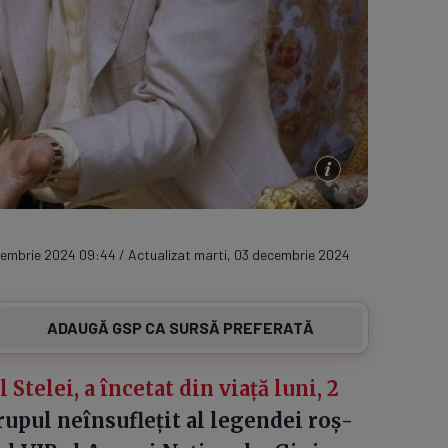
cembrie 2024 09:44 / Actualizat marti, 03 decembrie 2024
ADAUGĂ GSP CA SURSĂ PREFERATĂ
telei, a încetat din viață luni, 2
 Trupul neînsuflețit al legendei roș-