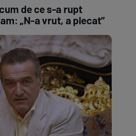
acum de ce s-a rupt
e A
Meciuri
Clasament
m: „N-a vrut, a plecat”