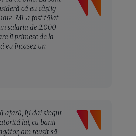
sideră că eu câștig
mare. Mi-a fost tăiat
un salariu de 2.000
are îi primesc de la
că eu încasez un
dă afară, îți dai singur
torită lui, cu banii
ngător, am reușit să