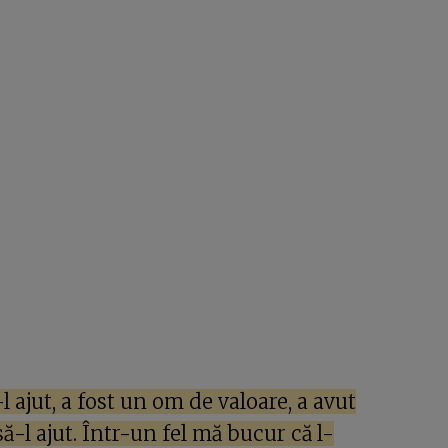
 ajut, a fost un om de valoare, a avut
ă-l ajut. Într-un fel mă bucur că l-