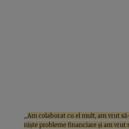
„
Am colaborat cu el mult, am vrut să-l
niște probleme financiare și am vrut s