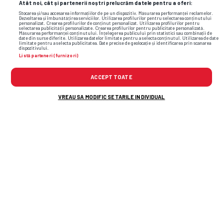
Atât noi, cât și partenerii noștri prelucrăm datele pentru a oferi:
Stocarea și/sau accesarea informațiilor de pe un dispozitiv. Măsurarea performanței reclamelor.
superliga
lpf
gino iorgulescu
format
Dezvoltarea și îmbunătățirea serviciilor. Utilizarea profilurilor pentru selectarea conținutului
personalizat. Crearea profilurilor de conținut personalizat. Utilizarea profilurilor pentru
selectarea publicității personalizate. Crearea profilurilor pentru publicitate personalizată.
Măsurarea performanței conținutului. Înțelegerea publicului prin statistici sau combinații de
date din surse diferite. Utilizarea datelor limitate pentru a selecta conținutul. Utilizarea de date
limitate pentru a selecta publicitatea. Date precise de geolocație și identificarea prin scanarea
dispozitivului.
Listă parteneri (furnizori)
ACCEPT TOATE
VREAU SA MODIFIC SETARILE INDIVIDUAL