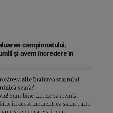
eluarea campionatului,
mili și avem încredere în
 câteva zile înaintea startului
uminică seară?
iu! Sunt bine. Încerc să revin la
bine în acest moment, ca să fiu parte
greu și avem câteva jocuri