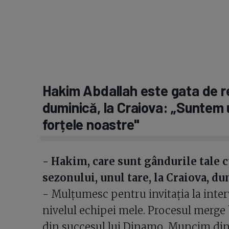
Hakim Abdallah este gata de r
duminică, la Craiova: „Suntem u
forțele noastre"
- Hakim, care sunt gândurile tale cu
sezonului, unul tare, la Craiova, d
- Mulțumesc pentru invitația la interv
nivelul echipei mele. Procesul merge 
din succesul lui Dinamo. Muncim din 