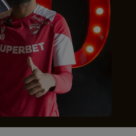
e A
Meciuri
Clasament