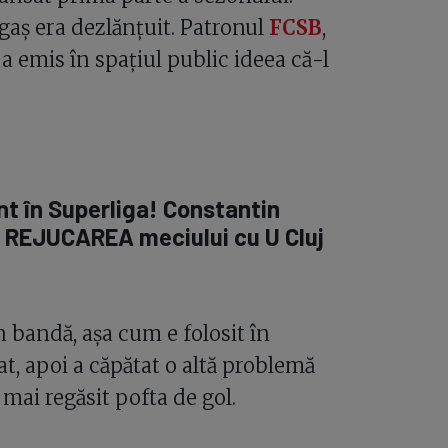
lgaș era dezlănțuit. Patronul
FCSB
,
 a emis în spațiul public ideea că-l
t în Superliga! Constantin
 REJUCAREA meciului cu U Cluj
n bandă, așa cum e folosit în
t, apoi a căpătat o altă problemă
a mai regăsit pofta de gol.