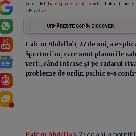
Articol de
Eduard Apostol
,
Ionuţ Iordache
- Publicat sambata
2025 23:09
URMĂREȘTE GSP ÎN DISCOVER
Hakim Abdallah, 27 de ani, a explic
Sporturilor, care sunt planurile sal
verii, când intrase și pe radarul riv
probleme de ordin psihic s-a confr
1
Hakim Abdallah
, 27 de ani, a pornit