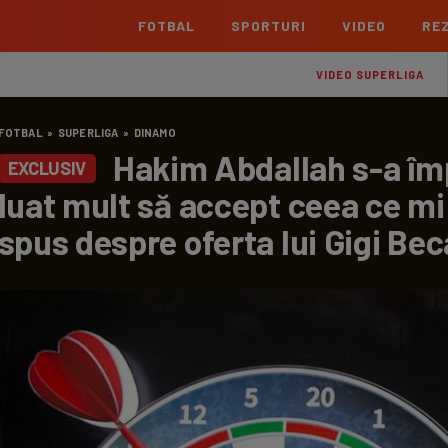
FOTBAL
SPORTURI
VIDEO
REZ
România
Interna
VIDEO SUPERLIGA
Superliga
Cham
FOTBAL
»
SUPERLIGA
»
DINAMO
Echipe
Meciuri
Clasament
Echipe
Hakim Abdallah s-a împ
EXCLUSIV
Liga 2
Euro
luat mult să accept ceea ce mi
Echipe
Meciuri
Clasament
Echipe
spus despre oferta lui Gigi Bec
Cupa României Betano
Con
Echipe
Meciuri
Echi
La L
TOATE ȘTIRILE
Echipe
Prem
Echipe
Bund
Echipe