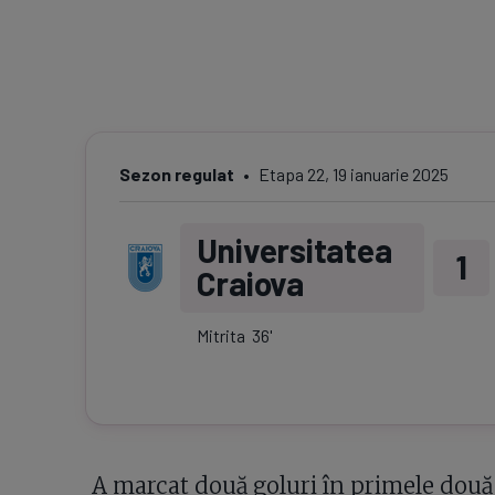
Sezon regulat
Etapa
22
,
19 ianuarie 2025
Universitatea
1
Craiova
Mitrita
36
'
A marcat două goluri în primele două e