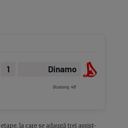
1
Dinamo
Boateng
48
'
tape, la care se adaugă trei assist-