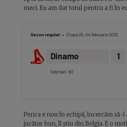
meci. Eu am dat totul pentru a fi în e
Sezon regulat
Etapa
25
,
04 februarie 2025
Dinamo
1
Seljmani
90
'
Perica e nou în echipă, încercăm să-l
jucător bun, îl știu din Belgia. E o mot