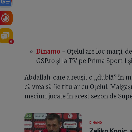
6
Dinamo
- Oțelul are loc marți, de
GSP.ro și la TV pe Prima Sport 1 și
Abdallah, care a reușit o „dublă” în me
că vrea să fie titular cu Oțelul. Malgașu
meciuri jucate în acest sezon de Supe
DINAMO
Zeljko Kopic, 