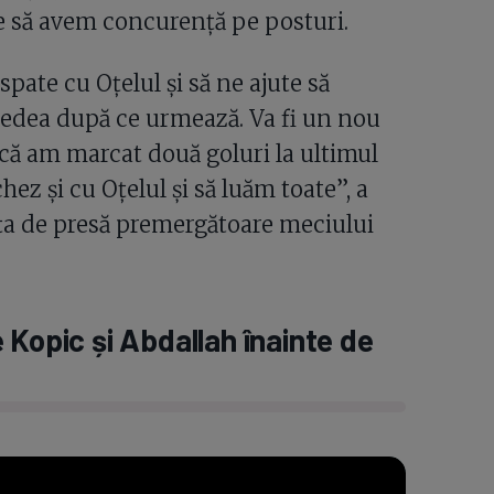
e să avem concurență pe posturi.
ate cu Oțelul și să ne ajute să
vedea după ce urmează. Va fi un nou
ă am marcat două goluri la ultimul
ez și cu Oțelul și să luăm toate”, a
ța de presă premergătoare meciului
 Kopic și Abdallah înainte de