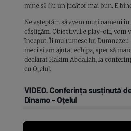
mine să fiu un jucător mai bun. E bin
Ne așteptăm să avem muți oameni în sp
câștigăm. Obiectivul e play-off, vom 
început. Îi mulțumesc lui Dumnezeu c
meci și am ajutat echipa, sper să march
declarat Hakim Abdallah, la conferin
cu Oțelul.
VIDEO. Conferința susținută de
Dinamo - Oțelul