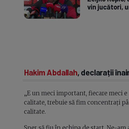
vin jucători, 
Hakim Abdallah
, declarații îna
„E un meci important, fiecare meci e di
calitate, trebuie să fim concentrați p
calitate.
Sper să fiu în echipa de start. Ne-am 