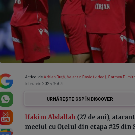
Articol de
Adrian Duţă
,
Valentin David (video)
,
Carmen Dumitr
februarie 2025 15:03
URMĂREȘTE GSP ÎN DISCOVER
Hakim Abdallah
(27 de ani), atacan
meciul cu Oțelul din etapa #25 din 