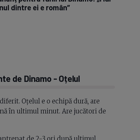
unul dintre ei e român”
inte de Dinamo - Oțelul
ferit. Oțelul e o echipă dură, are
ână în ultimul minut. Are jucători de
antrenat de 2-3 ori după ultimul