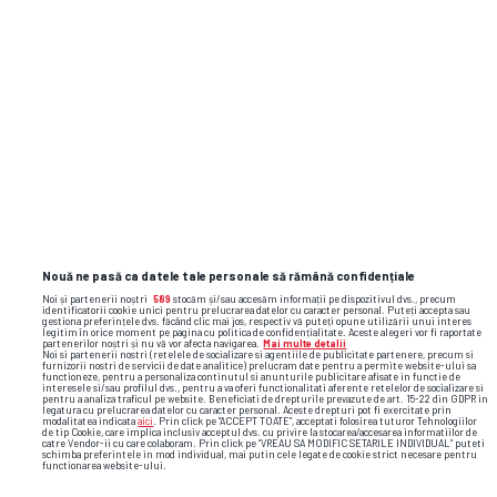
Nouă ne pasă ca datele tale personale să rămână confidențiale
Noi și partenerii noștri
589
stocăm și/sau accesăm informații pe dispozitivul dvs., precum
identificatorii cookie unici pentru prelucrarea datelor cu caracter personal. Puteți accepta sau
gestiona preferințele dvs. făcând clic mai jos, respectiv vă puteți opune utilizării unui interes
legitim în orice moment pe pagina cu politica de confidențialitate. Aceste alegeri vor fi raportate
partenerilor noștri și nu vă vor afecta navigarea.
Mai multe detalii
Noi si partenerii nostri (retelele de socializare si agentiile de publicitate partenere, precum si
furnizorii nostri de servicii de date analitice) prelucram date pentru a permite website-ului sa
functioneze, pentru a personaliza continutul si anunturile publicitare afisate in functie de
interesele si/sau profilul dvs., pentru a va oferi functionalitati aferente retelelor de socializare si
pentru a analiza traficul pe website. Beneficiati de drepturile prevazute de art. 15-22 din GDPR in
legatura cu prelucrarea datelor cu caracter personal. Aceste drepturi pot fi exercitate prin
modalitatea indicata
aici
. Prin click pe “ACCEPT TOATE”, acceptati folosirea tuturor Tehnologiilor
de tip Cookie, care implica inclusiv acceptul dvs. cu privire la stocarea/accesarea informatiilor de
catre Vendor-ii cu care colaboram. Prin click pe “VREAU SA MODIFIC SETARILE INDIVIDUAL” puteti
schimba preferintele in mod individual, mai putin cele legate de cookie strict necesare pentru
functionarea website-ului.