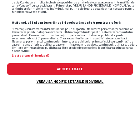
de tip Cookie, care implica inclusiv acceptul dvs. cu privire la stocarea/accesarea informatiilor de
catre Vendor-ii cu care colaboram. Prin click pe “VREAU SA MODIFIC SETARILE INDIVIDUAL” puteti
schimba preferintele in mod individual, mai putin cele legate de cookie strict necesare pentru
functionarea website-ului.
Atât noi, cât și partenerii noștri prelucrăm datele pentru a oferi:
Stocarea și/sau accesarea informațiilor de pe un dispozitiv. Măsurarea performanței reclamelor.
Dezvoltarea și îmbunătățirea serviciilor. Utilizarea profilurilor pentru selectarea conținutului
personalizat. Crearea profilurilor de conținut personalizat. Utilizarea profilurilor pentru
selectarea publicității personalizate. Crearea profilurilor pentru publicitate personalizată.
Măsurarea performanței conținutului. Înțelegerea publicului prin statistici sau combinații de
date din surse diferite. Utilizarea datelor limitate pentru a selecta conținutul. Utilizarea de date
limitate pentru a selecta publicitatea. Date precise de geolocație și identificarea prin scanarea
dispozitivului.
Listă parteneri (furnizori)
ACCEPT TOATE
VREAU SA MODIFIC SETARILE INDIVIDUAL
TOP ȘTIRI
ȘTIRI SPORT