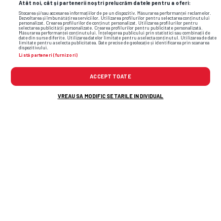
Atât noi, cât și partenerii noștri prelucrăm datele pentru a oferi:
Stocarea și/sau accesarea informațiilor de pe un dispozitiv. Măsurarea performanței reclamelor.
Dezvoltarea și îmbunătățirea serviciilor. Utilizarea profilurilor pentru selectarea conținutului
personalizat. Crearea profilurilor de conținut personalizat. Utilizarea profilurilor pentru
selectarea publicității personalizate. Crearea profilurilor pentru publicitate personalizată.
Măsurarea performanței conținutului. Înțelegerea publicului prin statistici sau combinații de
date din surse diferite. Utilizarea datelor limitate pentru a selecta conținutul. Utilizarea de date
limitate pentru a selecta publicitatea. Date precise de geolocație și identificarea prin scanarea
dispozitivului.
Listă parteneri (furnizori)
ACCEPT TOATE
VREAU SA MODIFIC SETARILE INDIVIDUAL