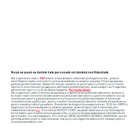
Nouă ne pasă ca datele tale personale să rămână confidențiale
Noi și partenerii noștri
589
stocăm și/sau accesăm informații pe dispozitivul dvs., precum
identificatorii cookie unici pentru prelucrarea datelor cu caracter personal. Puteți accepta sau
gestiona preferințele dvs. făcând clic mai jos, respectiv vă puteți opune utilizării unui interes
legitim în orice moment pe pagina cu politica de confidențialitate. Aceste alegeri vor fi raportate
partenerilor noștri și nu vă vor afecta navigarea.
Mai multe detalii
Noi si partenerii nostri (retelele de socializare si agentiile de publicitate partenere, precum si
furnizorii nostri de servicii de date analitice) prelucram date pentru a permite website-ului sa
functioneze, pentru a personaliza continutul si anunturile publicitare afisate in functie de
interesele si/sau profilul dvs., pentru a va oferi functionalitati aferente retelelor de socializare si
pentru a analiza traficul pe website. Beneficiati de drepturile prevazute de art. 15-22 din GDPR in
legatura cu prelucrarea datelor cu caracter personal. Aceste drepturi pot fi exercitate prin
modalitatea indicata
aici
. Prin click pe “ACCEPT TOATE”, acceptati folosirea tuturor Tehnologiilor
de tip Cookie, care implica inclusiv acceptul dvs. cu privire la stocarea/accesarea informatiilor de
catre Vendor-ii cu care colaboram. Prin click pe “VREAU SA MODIFIC SETARILE INDIVIDUAL” puteti
schimba preferintele in mod individual, mai putin cele legate de cookie strict necesare pentru
functionarea website-ului.