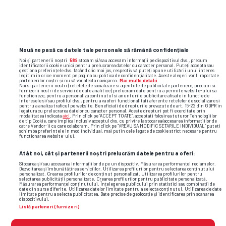
Nouă ne pasă ca datele tale personale să rămână confidențiale
Noi și partenerii noștri
589
stocăm și/sau accesăm informații pe dispozitivul dvs., precum
identificatorii cookie unici pentru prelucrarea datelor cu caracter personal. Puteți accepta sau
gestiona preferințele dvs. făcând clic mai jos, respectiv vă puteți opune utilizării unui interes
legitim în orice moment pe pagina cu politica de confidențialitate. Aceste alegeri vor fi raportate
partenerilor noștri și nu vă vor afecta navigarea.
Mai multe detalii
Noi si partenerii nostri (retelele de socializare si agentiile de publicitate partenere, precum si
furnizorii nostri de servicii de date analitice) prelucram date pentru a permite website-ului sa
functioneze, pentru a personaliza continutul si anunturile publicitare afisate in functie de
interesele si/sau profilul dvs., pentru a va oferi functionalitati aferente retelelor de socializare si
pentru a analiza traficul pe website. Beneficiati de drepturile prevazute de art. 15-22 din GDPR in
legatura cu prelucrarea datelor cu caracter personal. Aceste drepturi pot fi exercitate prin
modalitatea indicata
aici
. Prin click pe “ACCEPT TOATE”, acceptati folosirea tuturor Tehnologiilor
de tip Cookie, care implica inclusiv acceptul dvs. cu privire la stocarea/accesarea informatiilor de
TOP ȘTIRI
ȘTIRI SPORT
catre Vendor-ii cu care colaboram. Prin click pe “VREAU SA MODIFIC SETARILE INDIVIDUAL” puteti
schimba preferintele in mod individual, mai putin cele legate de cookie strict necesare pentru
functionarea website-ului.
Atât noi, cât și partenerii noștri prelucrăm datele pentru a oferi:
Stocarea și/sau accesarea informațiilor de pe un dispozitiv. Măsurarea performanței reclamelor.
Dezvoltarea și îmbunătățirea serviciilor. Utilizarea profilurilor pentru selectarea conținutului
personalizat. Crearea profilurilor de conținut personalizat. Utilizarea profilurilor pentru
selectarea publicității personalizate. Crearea profilurilor pentru publicitate personalizată.
Măsurarea performanței conținutului. Înțelegerea publicului prin statistici sau combinații de
date din surse diferite. Utilizarea datelor limitate pentru a selecta conținutul. Utilizarea de date
limitate pentru a selecta publicitatea. Date precise de geolocație și identificarea prin scanarea
dispozitivului.
Listă parteneri (furnizori)