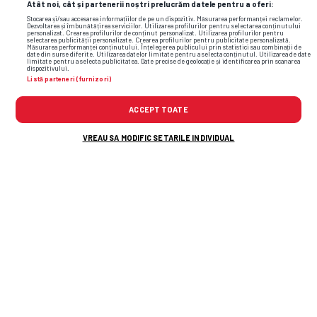
Atât noi, cât și partenerii noștri prelucrăm datele pentru a oferi:
Stocarea și/sau accesarea informațiilor de pe un dispozitiv. Măsurarea performanței reclamelor.
Dezvoltarea și îmbunătățirea serviciilor. Utilizarea profilurilor pentru selectarea conținutului
personalizat. Crearea profilurilor de conținut personalizat. Utilizarea profilurilor pentru
selectarea publicității personalizate. Crearea profilurilor pentru publicitate personalizată.
Măsurarea performanței conținutului. Înțelegerea publicului prin statistici sau combinații de
date din surse diferite. Utilizarea datelor limitate pentru a selecta conținutul. Utilizarea de date
limitate pentru a selecta publicitatea. Date precise de geolocație și identificarea prin scanarea
dispozitivului.
Listă parteneri (furnizori)
ACCEPT TOATE
VREAU SA MODIFIC SETARILE INDIVIDUAL