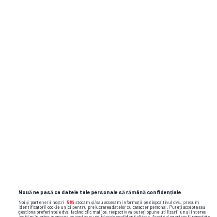
GSP.RO
Ai o informație? Scrie-ne pe
subiecte@gsp.ro
! Gazeta își protejează
întotdeauna sursele.
Irina Begu s-a căsătorit cu antrenorul ei,
fost jucător cunoscut de tenis
Artista faimoasă din România se iubește
cu un fotbalist mai tânăr cu 13 ani » Fiul ei
joacă la FCSB: „Felicitări, campionul
meu!”
Nouă ne pasă ca datele tale personale să rămână confidențiale
Noi și partenerii noștri
589
stocăm și/sau accesăm informații pe dispozitivul dvs., precum
identificatorii cookie unici pentru prelucrarea datelor cu caracter personal. Puteți accepta sau
gestiona preferințele dvs. făcând clic mai jos, respectiv vă puteți opune utilizării unui interes
legitim în orice moment pe pagina cu politica de confidențialitate. Aceste alegeri vor fi raportate