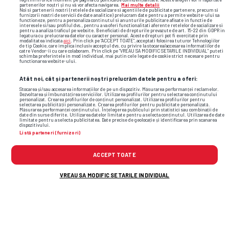
partenerilor noștri și nu vă vor afecta navigarea.
Mai multe detalii
Noi si partenerii nostri (retelele de socializare si agentiile de publicitate partenere, precum si
furnizorii nostri de servicii de date analitice) prelucram date pentru a permite website-ului sa
pnl
stefanesti
iulian calin
functioneze, pentru a personaliza continutul si anunturile publicitare afisate in functie de
interesele si/sau profilul dvs., pentru a va oferi functionalitati aferente retelelor de socializare si
pentru a analiza traficul pe website. Beneficiati de drepturile prevazute de art. 15-22 din GDPR in
legatura cu prelucrarea datelor cu caracter personal. Aceste drepturi pot fi exercitate prin
modalitatea indicata
aici
. Prin click pe “ACCEPT TOATE”, acceptati folosirea tuturor Tehnologiilor
de tip Cookie, care implica inclusiv acceptul dvs. cu privire la stocarea/accesarea informatiilor de
catre Vendor-ii cu care colaboram. Prin click pe “VREAU SA MODIFIC SETARILE INDIVIDUAL” puteti
schimba preferintele in mod individual, mai putin cele legate de cookie strict necesare pentru
functionarea website-ului.
Atât noi, cât și partenerii noștri prelucrăm datele pentru a oferi:
Stocarea și/sau accesarea informațiilor de pe un dispozitiv. Măsurarea performanței reclamelor.
Dezvoltarea și îmbunătățirea serviciilor. Utilizarea profilurilor pentru selectarea conținutului
personalizat. Crearea profilurilor de conținut personalizat. Utilizarea profilurilor pentru
selectarea publicității personalizate. Crearea profilurilor pentru publicitate personalizată.
Măsurarea performanței conținutului. Înțelegerea publicului prin statistici sau combinații de
date din surse diferite. Utilizarea datelor limitate pentru a selecta conținutul. Utilizarea de date
limitate pentru a selecta publicitatea. Date precise de geolocație și identificarea prin scanarea
dispozitivului.
Listă parteneri (furnizori)
ACCEPT TOATE
VREAU SA MODIFIC SETARILE INDIVIDUAL