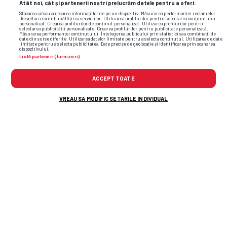
Atât noi, cât și partenerii noștri prelucrăm datele pentru a oferi:
Stocarea și/sau accesarea informațiilor de pe un dispozitiv. Măsurarea performanței reclamelor.
Dezvoltarea și îmbunătățirea serviciilor. Utilizarea profilurilor pentru selectarea conținutului
personalizat. Crearea profilurilor de conținut personalizat. Utilizarea profilurilor pentru
selectarea publicității personalizate. Crearea profilurilor pentru publicitate personalizată.
Măsurarea performanței conținutului. Înțelegerea publicului prin statistici sau combinații de
date din surse diferite. Utilizarea datelor limitate pentru a selecta conținutul. Utilizarea de date
limitate pentru a selecta publicitatea. Date precise de geolocație și identificarea prin scanarea
dispozitivului.
Listă parteneri (furnizori)
ACCEPT TOATE
VREAU SA MODIFIC SETARILE INDIVIDUAL